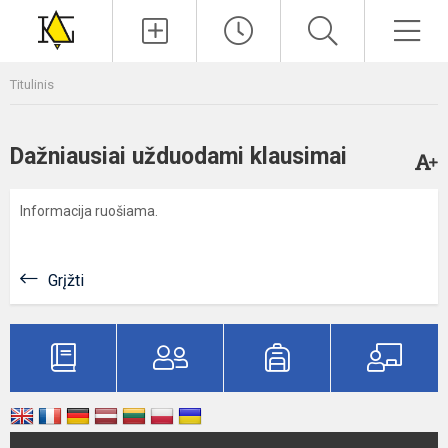
Paieška
Men
Titulinis
Dažniausiai užduodami klausimai
Informacija ruošiama.
Grįžti