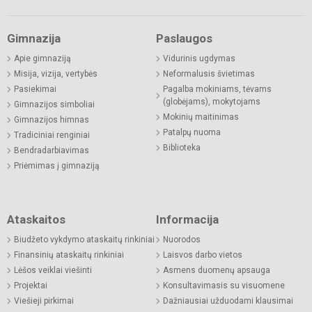
Gimnazija
Paslaugos
Apie gimnaziją
Vidurinis ugdymas
Misija, vizija, vertybės
Neformalusis švietimas
Pasiekimai
Pagalba mokiniams, tėvams
(globėjams), mokytojams
Gimnazijos simboliai
Mokinių maitinimas
Gimnazijos himnas
Patalpų nuoma
Tradiciniai renginiai
Biblioteka
Bendradarbiavimas
Priėmimas į gimnaziją
Ataskaitos
Informacija
Biudžeto vykdymo ataskaitų rinkiniai
Nuorodos
Finansinių ataskaitų rinkiniai
Laisvos darbo vietos
Lėšos veiklai viešinti
Asmens duomenų apsauga
Projektai
Konsultavimasis su visuomene
Viešieji pirkimai
Dažniausiai užduodami klausimai