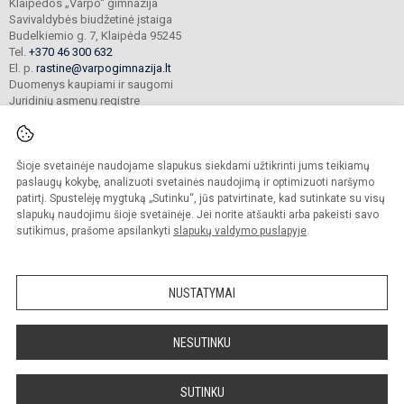
Klaipėdos „Varpo“ gimnazija
Savivaldybės biudžetinė įstaiga
Budelkiemio g. 7, Klaipėda 95245
Tel.
+370 46 300 632
El. p.
rastine@varpogimnazija.lt
Duomenys kaupiami ir saugomi
Juridinių asmenų registre
Įmonės kodas 190451324
Šioje svetainėje naudojame slapukus siekdami užtikrinti jums teikiamų
© 2025. Klaipėdos „Varpo“ gimnazija. Visos teisės saugomos.
paslaugų kokybę, analizuoti svetainės naudojimą ir optimizuoti naršymo
Kopijuoti turinį be raštiško įstaigos administracijos sutikimo griežtai draudžiama.
patirtį. Spustelėję mygtuką „Sutinku“, jūs patvirtinate, kad sutinkate su visų
slapukų naudojimu šioje svetainėje. Jei norite atšaukti arba pakeisti savo
Prieinamumo paraiška
Slapukų valdymas
sutikimus, prašome apsilankyti
slapukų valdymo puslapyje
.
Mes kuriame mokykloms
SVETAINESMOKYKLOMS.LT
NUSTATYMAI
NESUTINKU
SUTINKU