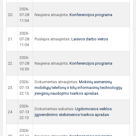
2026-
20.
07-28
Naujiena atnaujinta:
Konferencijos programa
11:04
2026-
21.
07-28
Puslapis atnaujintas:
Laisvos darbo vietos
11:04
2026-
22.
07-28
Naujiena atnaujinta:
Konferencijos programa
10:59
2026-
Dokumentas atnaujintas:
Mokinių asmeninių
23.
07-13
mobiliųjų telefonų ir kitų informacinių technologijų
22:15
įrenginių naudojimo tvarkos aprašas
2026-
Dokumentas sukurtas:
Ugdomosios veiklos
24.
07-13
įgyvendinimo stebėsenos tvarkos aprašas
22:13
2026-