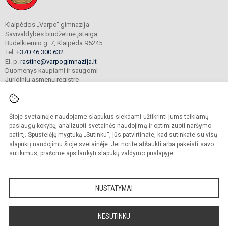
Klaipėdos „Varpo“ gimnazija
Savivaldybės biudžetinė įstaiga
Budelkiemio g. 7, Klaipėda 95245
Tel.
+370 46 300 632
El. p.
rastine@varpogimnazija.lt
Duomenys kaupiami ir saugomi
Juridinių asmenų registre
Įmonės kodas 190451324
Šioje svetainėje naudojame slapukus siekdami užtikrinti jums teikiamų
© 2025. Klaipėdos „Varpo“ gimnazija. Visos teisės saugomos.
paslaugų kokybę, analizuoti svetainės naudojimą ir optimizuoti naršymo
Kopijuoti turinį be raštiško įstaigos administracijos sutikimo griežtai draudžiama.
patirtį. Spustelėję mygtuką „Sutinku“, jūs patvirtinate, kad sutinkate su visų
slapukų naudojimu šioje svetainėje. Jei norite atšaukti arba pakeisti savo
Prieinamumo paraiška
Slapukų valdymas
sutikimus, prašome apsilankyti
slapukų valdymo puslapyje
.
Mes kuriame mokykloms
SVETAINESMOKYKLOMS.LT
NUSTATYMAI
NESUTINKU