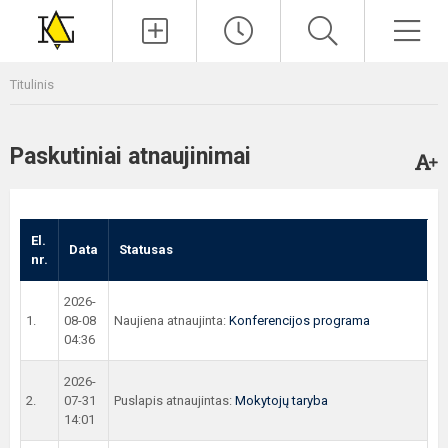
Paieška
Men
Titulinis
Paskutiniai atnaujinimai
El.
Data
Statusas
nr.
2026-
1.
08-08
Naujiena atnaujinta:
Konferencijos programa
04:36
2026-
2.
07-31
Puslapis atnaujintas:
Mokytojų taryba
14:01