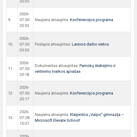
20:35
2026-
9.
07-30
Naujiena atnaujinta:
Konferencijos programa
20:33
2026-
10.
07-30
Puslapis atnaujintas:
Laisvos darbo vietos
20:20
2026-
Dokumentas atnaujintas:
Pamokų stebėjimo ir
11.
07-30
vertinimo tvarkos aprašas
20:18
2026-
12.
07-30
Naujiena atnaujinta:
Konferencijos programa
20:17
2026-
Naujiena atnaujinta:
Klaipėdos „Varpo“ gimnazija –
13.
07-28
Microsoft Elevate School!
15:37
2026-