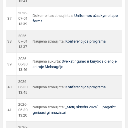
13:41
2026-
Dokumentas atnaujintas:
Uniformos užsakymo lapo
37.
07-01
forma
13:39
2026-
38.
07-01
Naujiena atnaujinta:
Konferencijos programa
13:37
2026-
Naujiena sukurta:
Sveikatingumo ir kūrybos dienoje
39.
06-30
antroje Melnragėje
13:46
2026-
40.
06-30
Naujiena atnaujinta:
Konferencijos programa
13:45
2026-
Naujiena atnaujinta:
„Metų skrydis 2026“ – pagerbti
41.
06-30
geriausi gimnazistai
13:20
2026-