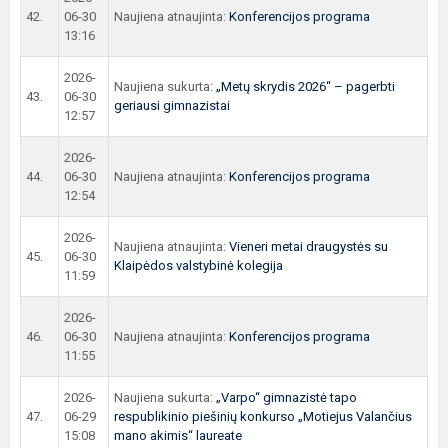
42.
06-30
Naujiena atnaujinta:
Konferencijos programa
13:16
2026-
Naujiena sukurta:
„Metų skrydis 2026“ – pagerbti
43.
06-30
geriausi gimnazistai
12:57
2026-
44.
06-30
Naujiena atnaujinta:
Konferencijos programa
12:54
2026-
Naujiena atnaujinta:
Vieneri metai draugystės su
45.
06-30
Klaipėdos valstybinė kolegija
11:59
2026-
46.
06-30
Naujiena atnaujinta:
Konferencijos programa
11:55
2026-
Naujiena sukurta:
„Varpo“ gimnazistė tapo
47.
06-29
respublikinio piešinių konkurso „Motiejus Valančius
15:08
mano akimis“ laureate