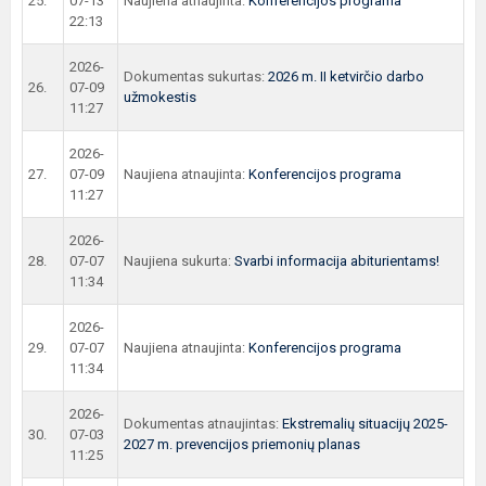
25.
07-13
Naujiena atnaujinta:
Konferencijos programa
22:13
2026-
Dokumentas sukurtas:
2026 m. II ketvirčio darbo
26.
07-09
užmokestis
11:27
2026-
27.
07-09
Naujiena atnaujinta:
Konferencijos programa
11:27
2026-
28.
07-07
Naujiena sukurta:
Svarbi informacija abiturientams!
11:34
2026-
29.
07-07
Naujiena atnaujinta:
Konferencijos programa
11:34
2026-
Dokumentas atnaujintas:
Ekstremalių situacijų 2025-
30.
07-03
2027 m. prevencijos priemonių planas
11:25