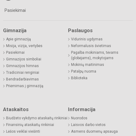
Pasiekimai
Gimnazija
Paslaugos
Apie gimnaziją
Vidurinis ugdymas
Misija, vizija, vertybės
Neformalusis švietimas
Pasiekimai
Pagalba mokiniams, tėvams
(globėjams), mokytojams
Gimnazijos simboliai
Mokinių maitinimas
Gimnazijos himnas
Patalpų nuoma
Tradiciniai renginiai
Biblioteka
Bendradarbiavimas
Priėmimas į gimnaziją
Ataskaitos
Informacija
Biudžeto vykdymo ataskaitų rinkiniai
Nuorodos
Finansinių ataskaitų rinkiniai
Laisvos darbo vietos
Lėšos veiklai viešinti
Asmens duomenų apsauga