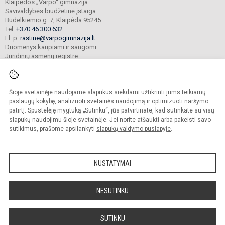
Klaipėdos „Varpo“ gimnazija
Savivaldybės biudžetinė įstaiga
Budelkiemio g. 7, Klaipėda 95245
Tel.
+370 46 300 632
El. p.
rastine@varpogimnazija.lt
Duomenys kaupiami ir saugomi
Juridinių asmenų registre
Įmonės kodas 190451324
Šioje svetainėje naudojame slapukus siekdami užtikrinti jums teikiamų
© 2025. Klaipėdos „Varpo“ gimnazija. Visos teisės saugomos.
paslaugų kokybę, analizuoti svetainės naudojimą ir optimizuoti naršymo
Kopijuoti turinį be raštiško įstaigos administracijos sutikimo griežtai draudžiama.
patirtį. Spustelėję mygtuką „Sutinku“, jūs patvirtinate, kad sutinkate su visų
slapukų naudojimu šioje svetainėje. Jei norite atšaukti arba pakeisti savo
Prieinamumo paraiška
Slapukų valdymas
sutikimus, prašome apsilankyti
slapukų valdymo puslapyje
.
Mes kuriame mokykloms
SVETAINESMOKYKLOMS.LT
NUSTATYMAI
NESUTINKU
SUTINKU