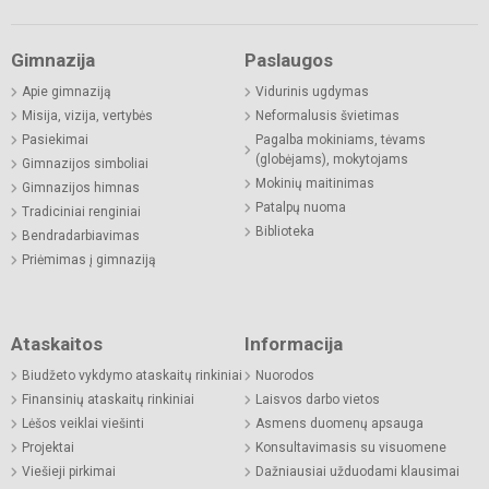
Gimnazija
Paslaugos
Apie gimnaziją
Vidurinis ugdymas
Misija, vizija, vertybės
Neformalusis švietimas
Pasiekimai
Pagalba mokiniams, tėvams
(globėjams), mokytojams
Gimnazijos simboliai
Mokinių maitinimas
Gimnazijos himnas
Patalpų nuoma
Tradiciniai renginiai
Biblioteka
Bendradarbiavimas
Priėmimas į gimnaziją
Ataskaitos
Informacija
Biudžeto vykdymo ataskaitų rinkiniai
Nuorodos
Finansinių ataskaitų rinkiniai
Laisvos darbo vietos
Lėšos veiklai viešinti
Asmens duomenų apsauga
Projektai
Konsultavimasis su visuomene
Viešieji pirkimai
Dažniausiai užduodami klausimai