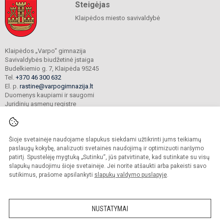
Steigėjas
Klaipėdos miesto savivaldybė
Klaipėdos „Varpo“ gimnazija
Savivaldybės biudžetinė įstaiga
Budelkiemio g. 7, Klaipėda 95245
Tel.
+370 46 300 632
El. p.
rastine@varpogimnazija.lt
Duomenys kaupiami ir saugomi
Juridinių asmenų registre
Įmonės kodas 190451324
Šioje svetainėje naudojame slapukus siekdami užtikrinti jums teikiamų
© 2025. Klaipėdos „Varpo“ gimnazija. Visos teisės saugomos.
paslaugų kokybę, analizuoti svetainės naudojimą ir optimizuoti naršymo
Kopijuoti turinį be raštiško įstaigos administracijos sutikimo griežtai draudžiama.
patirtį. Spustelėję mygtuką „Sutinku“, jūs patvirtinate, kad sutinkate su visų
slapukų naudojimu šioje svetainėje. Jei norite atšaukti arba pakeisti savo
Prieinamumo paraiška
Slapukų valdymas
sutikimus, prašome apsilankyti
slapukų valdymo puslapyje
.
Mes kuriame mokykloms
SVETAINESMOKYKLOMS.LT
NUSTATYMAI