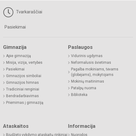
Tvarkaraščiai
Pasiekimai
Gimnazija
Paslaugos
Apie gimnaziją
Vidurinis ugdymas
Misija, vizija, vertybės
Neformalusis švietimas
Pasiekimai
Pagalba mokiniams, tėvams
(globėjams), mokytojams
Gimnazijos simboliai
Mokinių maitinimas
Gimnazijos himnas
Patalpų nuoma
Tradiciniai renginiai
Biblioteka
Bendradarbiavimas
Priėmimas į gimnaziją
Ataskaitos
Informacija
Biudžeto vykdymo ataskaitų rinkiniai
Nuorodos