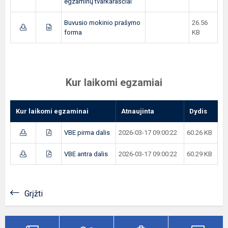
egzaminų tvarkaraščiai
Buvusio mokinio prašymo
26.56
forma
KB
Kur laikomi egzamiai
Kur laikomi egzaminai
Atnaujinta
Dydis
VBE pirma dalis
2026-03-17 09:00:22
60.26 KB
VBE antra dalis
2026-03-17 09:00:22
60.29 KB
Grįžti