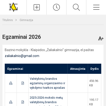
Paieška
Men
Titulinis
Gimnazija
Egzaminai 2026
Bazinė mokykla - Klaipėdos „Žaliakalnio“ gimnazija, el.paštas
zaliakalnio@gmail.com
Egzaminai
Atnaujinta
Dydis
Valstybinių brandos
456.96
egzaminų organizavimo ir
KB
vykdymo tvarkos aprašas
2025-2026 mokslo metų
195.17
valstybinių brandos
KB