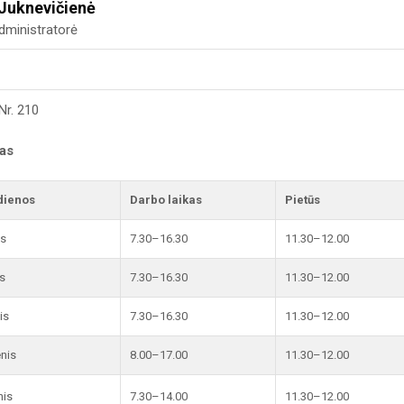
 Juknevičienė
dministratorė
Nr. 210
kas
dienos
Darbo laikas
Pietūs
is
7.30–16.30
11.30–12.00
s
7.30–16.30
11.30–12.00
is
7.30–16.30
11.30–12.00
enis
8.00–17.00
11.30–12.00
nis
7.30–14.00
11.30–12.00