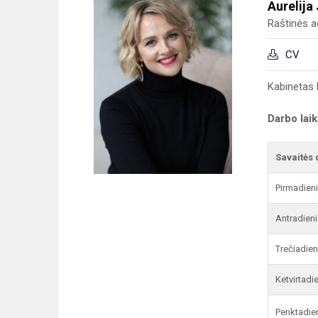
Aurelija
Raštinės a
CV
Kabinetas 
Darbo lai
Savaitės 
Pirmadien
Antradieni
Trečiadien
Ketvirtadi
Penktadie