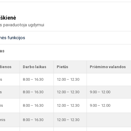
uškienė
us pavaduotoja ugdymui
nės funkcijos
kas
dienos
Darbo laikas
Pietūs
Priėmimo valandos
is
8.00 – 16.30
12.00 – 12.30
s
8.00 – 16.30
12.00 – 12.30
9.00 – 12.00
is
8.00 – 16.30
12.00 – 12.30
9.00 – 12.00
enis
8.00 – 16.30
12.00 – 12.30