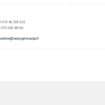
 +370 46 300 632
 +370 640 48166
rastine@varpogimnazija.lt