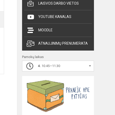
LAISVOS DARBO VIETOS
YOUTUBE KANALAS
MOODLE
ATNAUJINIMŲ PRENUMERATA
Pamokų laikas
4.
10.45—11.30