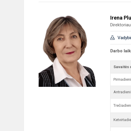
Irena Pl
Direktoria
Vadybi
Darbo lai
Savaitės 
Pirmadien
Antradieni
Trečiadien
Ketvirtadi