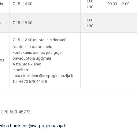
11.00–
is
7.15–16.00
09:00 - 12:00
11.30
11.00–
enis
7.15–18.00
11.30
7.15–12.00 (nuotolinis darbas)
Nuotolinio darbo metu
kontaktinis asmuo įstaigoje
pavaduotoja ugdymui
nis
Asta Šideikienė:
e.paštas:
asta.sideikiene@varpogimnazija.lt
Tel. +370 678 44528
 +370 600 45773
vilma.bridikiene@varpogimnazija.lt