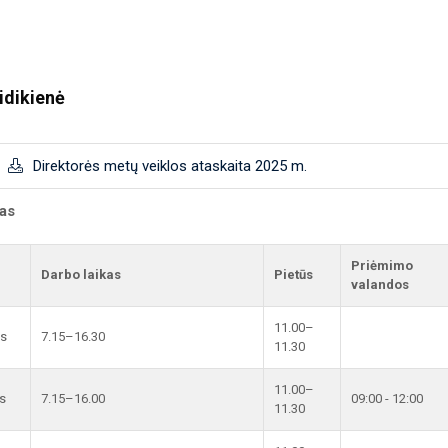
idikienė
Direktorės metų veiklos ataskaita 2025 m.
kas
Priėmimo
Darbo laikas
Pietūs
valandos
11.00–
is
7.15–16.30
11.30
11.00–
s
7.15–16.00
09:00 - 12:00
11.30