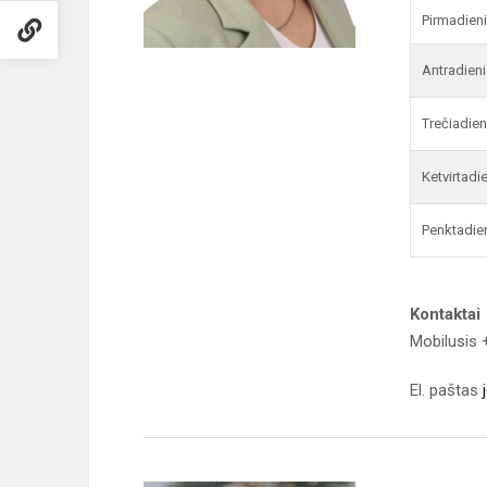
Pirmadien
Antradieni
Trečiadien
Ketvirtadi
Penktadie
Kontaktai
Mobilusis
El. paštas