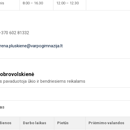
nis
8.00 – 16.30
12.00 – 12.30
 +370 602 81332
irena.pluskiene@varpogimnazija.lt
Dobrovolskienė
us pavaduotoja ūkio ir bendriesiems reikalams
kas
dienos
Darbo laikas
Pietūs
Priėmimo valandos