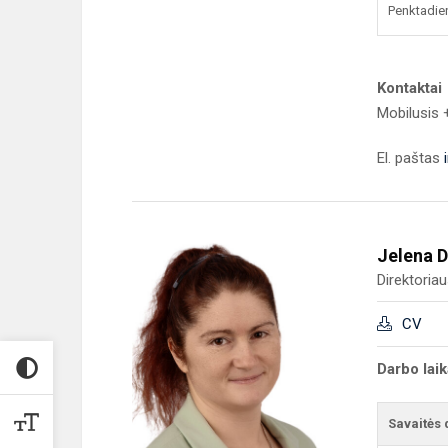
Penktadie
Kontaktai
Mobilusis
El. paštas
Jelena 
Direktoria
CV
Darbo lai
Savaitės 