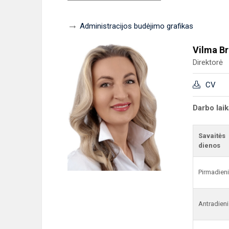
→
Administracijos budėjimo grafikas
Vilma Br
Direktorė
CV
Darbo lai
Savaitės
dienos
Pirmadien
Antradieni