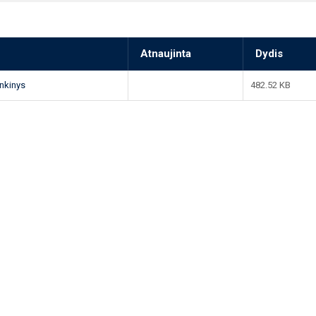
Atnaujinta
Dydis
inkinys
482.52 KB