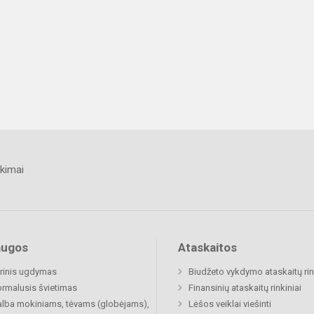
kimai
augos
Ataskaitos
rinis ugdymas
Biudžeto vykdymo ataskaitų rin
rmalusis švietimas
Finansinių ataskaitų rinkiniai
lba mokiniams, tėvams (globėjams),
Lėšos veiklai viešinti