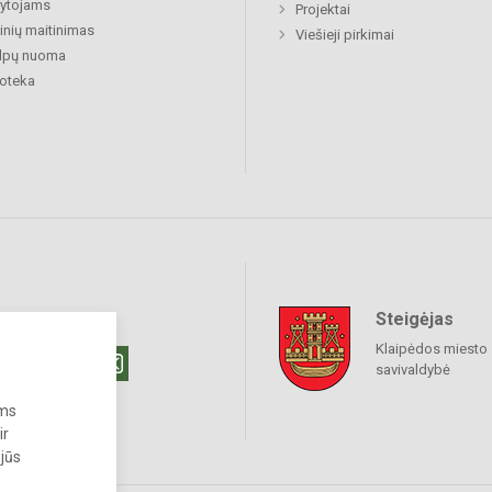
ytojams
Projektai
nių maitinimas
Viešieji pirkimai
alpų nuoma
ioteka
Steigėjas
raukime
Klaipėdos miesto
savivaldybė
ums
ir
 jūs