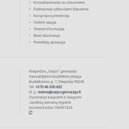
Konsultavimasis su visuomene
Dažniausiai užduodami klausimai
Korupcijos prevencija
Civilinė sauga
Teisinė informacija
Atviri duomenys
Pranešėjų apsauga
Klaipėdos „Varpo“ gimnazija
Savivaldybės biudžetinė įstaiga
Budelkiemio g. 7, Klaipėda 95245
Tel.
+370 46 300 632
El. p.
rastine@varpogimnazija.lt
Duomenys kaupiami ir saugomi
Juridinių asmenų registre
Įmonės kodas 190451324