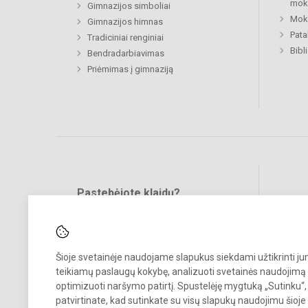
mok
Gimnazijos simboliai
Moki
Gimnazijos himnas
Pat
Tradiciniai renginiai
Bibl
Bendradarbiavimas
Priėmimas į gimnaziją
Pastebėjote klaidų?
Bend
Turite pasiūlymų?
RAŠYKITE
Šioje svetainėje naudojame slapukus siekdami užtikrinti j
teikiamų paslaugų kokybę, analizuoti svetainės naudojimą 
optimizuoti naršymo patirtį. Spustelėję mygtuką „Sutinku“,
patvirtinate, kad sutinkate su visų slapukų naudojimu šioje