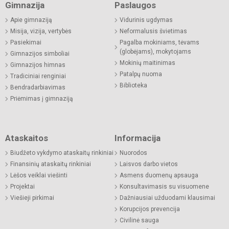
Gimnazija
Paslaugos
Apie gimnaziją
Vidurinis ugdymas
Misija, vizija, vertybės
Neformalusis švietimas
Pasiekimai
Pagalba mokiniams, tėvams
(globėjams), mokytojams
Gimnazijos simboliai
Mokinių maitinimas
Gimnazijos himnas
Patalpų nuoma
Tradiciniai renginiai
Biblioteka
Bendradarbiavimas
Priėmimas į gimnaziją
Ataskaitos
Informacija
Biudžeto vykdymo ataskaitų rinkiniai
Nuorodos
Finansinių ataskaitų rinkiniai
Laisvos darbo vietos
Lėšos veiklai viešinti
Asmens duomenų apsauga
Projektai
Konsultavimasis su visuomene
Viešieji pirkimai
Dažniausiai užduodami klausimai
Korupcijos prevencija
Civilinė sauga