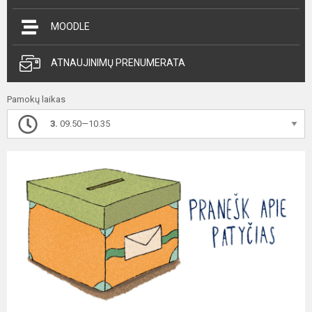
MOODLE
ATNAUJINIMŲ PRENUMERATA
Pamokų laikas
3.
09.50—10.35