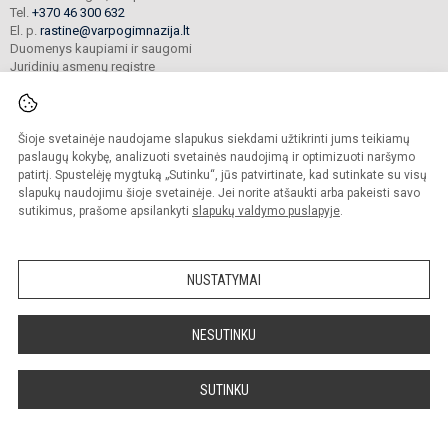
Tel.
+370 46 300 632
El. p.
rastine@varpogimnazija.lt
Duomenys kaupiami ir saugomi
Juridinių asmenų registre
Įmonės kodas 190451324
Šioje svetainėje naudojame slapukus siekdami užtikrinti jums teikiamų
© 2025. Klaipėdos „Varpo“ gimnazija. Visos teisės saugomos.
paslaugų kokybę, analizuoti svetainės naudojimą ir optimizuoti naršymo
Kopijuoti turinį be raštiško įstaigos administracijos sutikimo griežtai draudžiama.
patirtį. Spustelėję mygtuką „Sutinku“, jūs patvirtinate, kad sutinkate su visų
slapukų naudojimu šioje svetainėje. Jei norite atšaukti arba pakeisti savo
Prieinamumo paraiška
Slapukų valdymas
sutikimus, prašome apsilankyti
slapukų valdymo puslapyje
.
Mes kuriame mokykloms
SVETAINESMOKYKLOMS.LT
NUSTATYMAI
NESUTINKU
SUTINKU