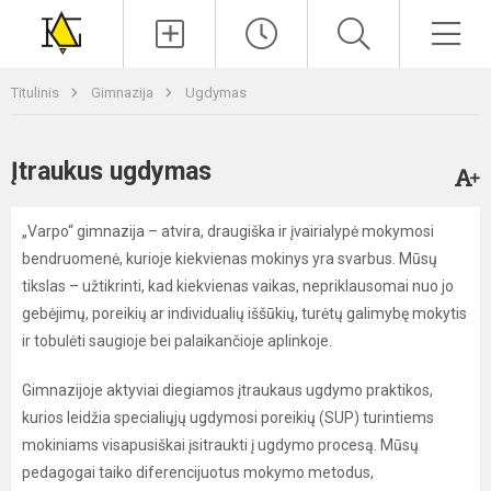
Paieška
Men
Titulinis
Gimnazija
Ugdymas
Įtraukus ugdymas
„Varpo“ gimnazija – atvira, draugiška ir įvairialypė mokymosi
bendruomenė, kurioje kiekvienas mokinys yra svarbus. Mūsų
tikslas – užtikrinti, kad kiekvienas vaikas, nepriklausomai nuo jo
gebėjimų, poreikių ar individualių iššūkių, turėtų galimybę mokytis
ir tobulėti saugioje bei palaikančioje aplinkoje.
Gimnazijoje aktyviai diegiamos įtraukaus ugdymo praktikos,
kurios leidžia specialiųjų ugdymosi poreikių (SUP) turintiems
mokiniams visapusiškai įsitraukti į ugdymo procesą. Mūsų
pedagogai taiko diferencijuotus mokymo metodus,