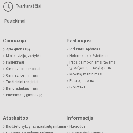
Tvarkaraščiai
Pasiekimai
Gimnazija
Paslaugos
Apie gimnaziją
Vidurinis ugdymas
Misija, vizija, vertybės
Neformalusis švietimas
Pasiekimai
Pagalba mokiniams, tėvams
(globėjams), mokytojams
Gimnazijos simboliai
Mokinių maitinimas
Gimnazijos himnas
Patalpų nuoma
Tradiciniai renginiai
Biblioteka
Bendradarbiavimas
Priėmimas į gimnaziją
Ataskaitos
Informacija
Biudžeto vykdymo ataskaitų rinkiniai
Nuorodos
Finansinių ataskaitų rinkiniai
Laisvos darbo vietos