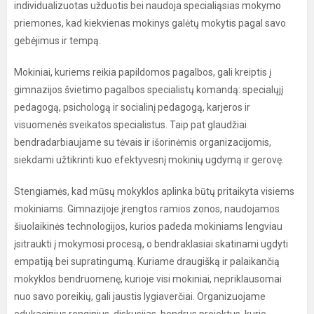
individualizuotas užduotis bei naudoja specialiąsias mokymo
priemones, kad kiekvienas mokinys galėtų mokytis pagal savo
gebėjimus ir tempą.
Mokiniai, kuriems reikia papildomos pagalbos, gali kreiptis į
gimnazijos švietimo pagalbos specialistų komandą: specialųjį
pedagogą, psichologą ir socialinį pedagogą, karjeros ir
visuomenės sveikatos specialistus. Taip pat glaudžiai
bendradarbiaujame su tėvais ir išorinėmis organizacijomis,
siekdami užtikrinti kuo efektyvesnį mokinių ugdymą ir gerovę.
Stengiamės, kad mūsų mokyklos aplinka būtų pritaikyta visiems
mokiniams. Gimnazijoje įrengtos ramios zonos, naudojamos
šiuolaikinės technologijos, kurios padeda mokiniams lengviau
įsitraukti į mokymosi procesą, o bendraklasiai skatinami ugdyti
empatiją bei supratingumą. Kuriame draugišką ir palaikančią
mokyklos bendruomenę, kurioje visi mokiniai, nepriklausomai
nuo savo poreikių, gali jaustis lygiaverčiai. Organizuojame