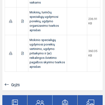
vaikams
Mokinių, turinčių
specialiųjų ugdymosi
236.91
poreikių, ugdymo
KB
organizavimo tvarkos
aprašas
Mokinio specialiųjų
ugdymosi poreikių
vertinimo, ugdymo
360.35
pritaikymo ir (ar)
KB
reikalingos švietimo
pagalbos skyrimo tvarkos
aprašas
Grįžti