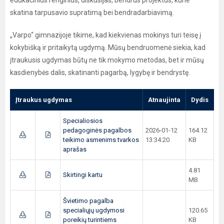
edukacinius renginius, diskusijas, bendrus projektus, kurie
skatina tarpusavio supratimą bei bendradarbiavimą.
„Varpo“ gimnazijoje tikime, kad kiekvienas mokinys turi teisę į
kokybišką ir pritaikytą ugdymą. Mūsų bendruomenė siekia, kad
įtraukusis ugdymas būtų ne tik mokymo metodas, bet ir mūsų
kasdienybės dalis, skatinanti pagarbą, lygybę ir bendrystę.
Įtraukus ugdymas
Atnaujinta
Dydis
Specialiosios
pedagoginės pagalbos
2026-01-12
164.12
teikimo asmenims tvarkos
13:34:20
KB
aprašas
4.81
Skirtingi kartu
MB
Švietimo pagalba
specialiųjų ugdymosi
120.65
poreikių turintiems
KB