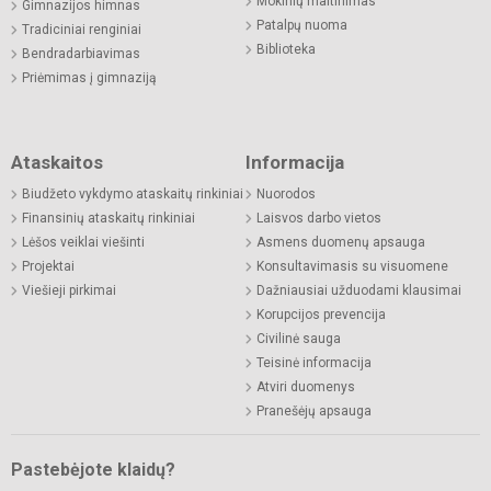
Mokinių maitinimas
Gimnazijos himnas
Patalpų nuoma
Tradiciniai renginiai
Biblioteka
Bendradarbiavimas
Priėmimas į gimnaziją
Ataskaitos
Informacija
Biudžeto vykdymo ataskaitų rinkiniai
Nuorodos
Finansinių ataskaitų rinkiniai
Laisvos darbo vietos
Lėšos veiklai viešinti
Asmens duomenų apsauga
Projektai
Konsultavimasis su visuomene
Viešieji pirkimai
Dažniausiai užduodami klausimai
Korupcijos prevencija
Civilinė sauga
Teisinė informacija
Atviri duomenys
Pranešėjų apsauga
Pastebėjote klaidų?