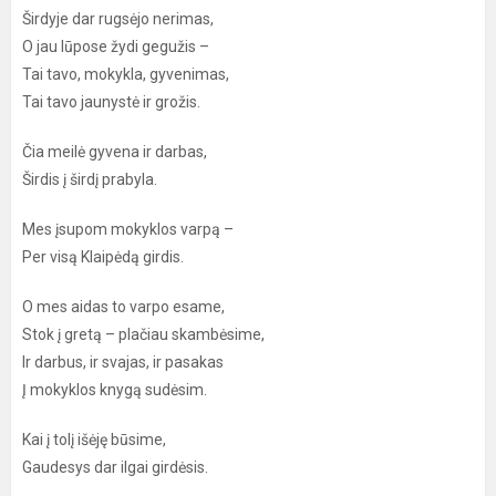
Širdyje dar rugsėjo nerimas,
O jau lūpose žydi gegužis –
Tai tavo, mokykla, gyvenimas,
Tai tavo jaunystė ir grožis.
Čia meilė gyvena ir darbas,
Širdis į širdį prabyla.
Mes įsupom mokyklos varpą –
Per visą Klaipėdą girdis.
O mes aidas to varpo esame,
Stok į gretą – plačiau skambėsime,
Ir darbus, ir svajas, ir pasakas
Į mokyklos knygą sudėsim.
Kai į tolį išėję būsime,
Gaudesys dar ilgai girdėsis.