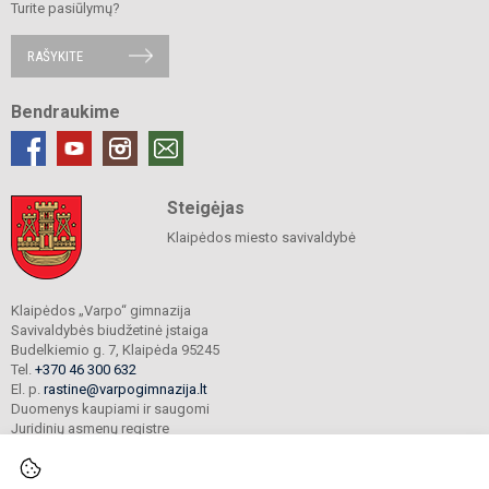
Turite pasiūlymų?
RAŠYKITE
Bendraukime
Steigėjas
Klaipėdos miesto savivaldybė
Klaipėdos „Varpo“ gimnazija
Savivaldybės biudžetinė įstaiga
Budelkiemio g. 7, Klaipėda 95245
Tel.
+370 46 300 632
El. p.
rastine@varpogimnazija.lt
Duomenys kaupiami ir saugomi
Juridinių asmenų registre
Įmonės kodas 190451324