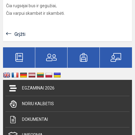
Čia rugsėjai bus ir gegužiai,
Čia varpui skambėt ir skambėti.
Grįžti
EGZAMINAI 2026
NORIU KALBĖTIS
DOKUMENTAI