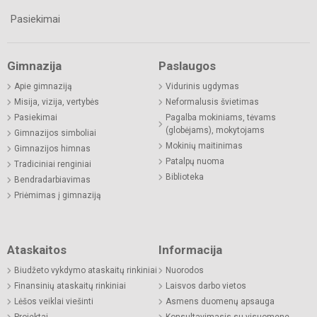
Pasiekimai
Gimnazija
Paslaugos
Apie gimnaziją
Vidurinis ugdymas
Misija, vizija, vertybės
Neformalusis švietimas
Pasiekimai
Pagalba mokiniams, tėvams
(globėjams), mokytojams
Gimnazijos simboliai
Mokinių maitinimas
Gimnazijos himnas
Patalpų nuoma
Tradiciniai renginiai
Biblioteka
Bendradarbiavimas
Priėmimas į gimnaziją
Ataskaitos
Informacija
Biudžeto vykdymo ataskaitų rinkiniai
Nuorodos
Finansinių ataskaitų rinkiniai
Laisvos darbo vietos
Lėšos veiklai viešinti
Asmens duomenų apsauga
Projektai
Konsultavimasis su visuomene