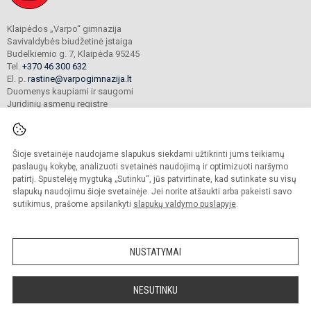
Klaipėdos „Varpo“ gimnazija
Savivaldybės biudžetinė įstaiga
Budelkiemio g. 7, Klaipėda 95245
Tel.
+370 46 300 632
El. p.
rastine@varpogimnazija.lt
Duomenys kaupiami ir saugomi
Juridinių asmenų registre
Įmonės kodas 190451324
Šioje svetainėje naudojame slapukus siekdami užtikrinti jums teikiamų
© 2025. Klaipėdos „Varpo“ gimnazija. Visos teisės saugomos.
paslaugų kokybę, analizuoti svetainės naudojimą ir optimizuoti naršymo
Kopijuoti turinį be raštiško įstaigos administracijos sutikimo griežtai draudžiama.
patirtį. Spustelėję mygtuką „Sutinku“, jūs patvirtinate, kad sutinkate su visų
slapukų naudojimu šioje svetainėje. Jei norite atšaukti arba pakeisti savo
Prieinamumo paraiška
Slapukų valdymas
sutikimus, prašome apsilankyti
slapukų valdymo puslapyje
.
Mes kuriame mokykloms
SVETAINESMOKYKLOMS.LT
NUSTATYMAI
NESUTINKU