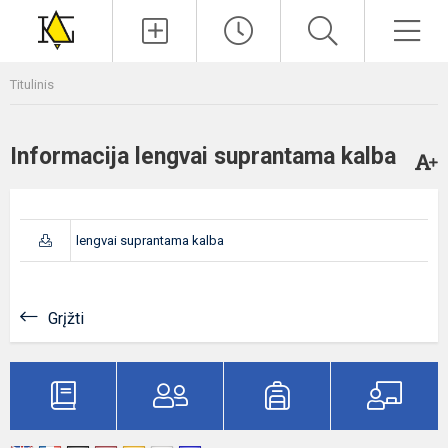
Paieška
Men
Titulinis
Informacija lengvai suprantama kalba
lengvai suprantama kalba
Grįžti