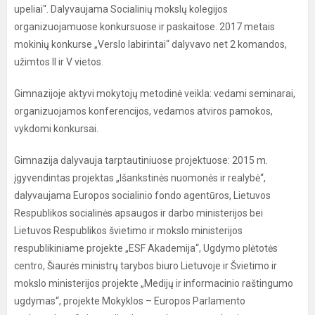
upeliai“. Dalyvaujama Socialinių mokslų kolegijos
organizuojamuose konkursuose ir paskaitose. 2017 metais
mokinių konkurse „Verslo labirintai“ dalyvavo net 2 komandos,
užimtos II ir V vietos.
Gimnazijoje aktyvi mokytojų metodinė veikla: vedami seminarai,
organizuojamos konferencijos, vedamos atviros pamokos,
vykdomi konkursai.
Gimnazija dalyvauja tarptautiniuose projektuose: 2015 m.
įgyvendintas projektas „Išankstinės nuomonės ir realybė“,
dalyvaujama Europos socialinio fondo agentūros, Lietuvos
Respublikos socialinės apsaugos ir darbo ministerijos bei
Lietuvos Respublikos švietimo ir mokslo ministerijos
respublikiniame projekte „ESF Akademija“, Ugdymo plėtotės
centro, Šiaurės ministrų tarybos biuro Lietuvoje ir Švietimo ir
mokslo ministerijos projekte „Medijų ir informacinio raštingumo
ugdymas“, projekte Mokyklos – Europos Parlamento