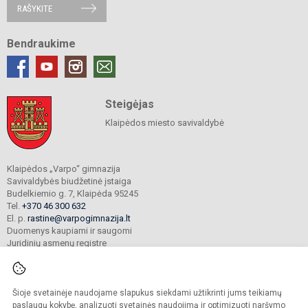
RAŠYKITE
Bendraukime
Steigėjas
Klaipėdos miesto savivaldybė
Klaipėdos „Varpo“ gimnazija
Savivaldybės biudžetinė įstaiga
Budelkiemio g. 7, Klaipėda 95245
Tel.
+370 46 300 632
El. p.
rastine@varpogimnazija.lt
Duomenys kaupiami ir saugomi
Juridinių asmenų registre
Įmonės kodas 190451324
Šioje svetainėje naudojame slapukus siekdami užtikrinti jums teikiamų
© 2025. Klaipėdos „Varpo“ gimnazija. Visos teisės saugomos.
paslaugų kokybę, analizuoti svetainės naudojimą ir optimizuoti naršymo