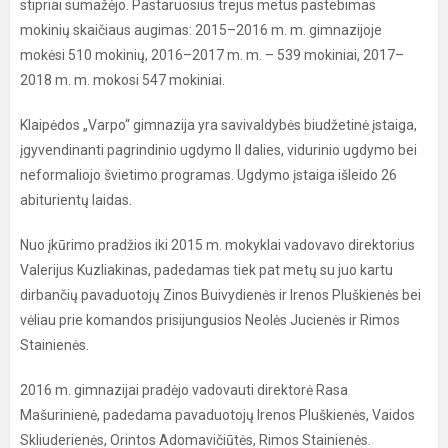
stipriai sumažėjo. Pastaruosius trejus metus pastebimas
mokinių skaičiaus augimas: 2015–2016 m. m. gimnazijoje
mokėsi 510 mokinių, 2016–2017 m. m. – 539 mokiniai, 2017–
2018 m. m. mokosi 547 mokiniai.
Klaipėdos „Varpo“ gimnazija yra savivaldybės biudžetinė įstaiga,
įgyvendinanti pagrindinio ugdymo II dalies, vidurinio ugdymo bei
neformaliojo švietimo programas. Ugdymo įstaiga išleido 26
abiturientų laidas.
Nuo įkūrimo pradžios iki 2015 m. mokyklai vadovavo direktorius
Valerijus Kuzliakinas, padedamas tiek pat metų su juo kartu
dirbančių pavaduotojų Zinos Buivydienės ir Irenos Pluškienės bei
vėliau prie komandos prisijungusios Neolės Jucienės ir Rimos
Stainienės.
2016 m. gimnazijai pradėjo vadovauti direktorė Rasa
Mašurinienė, padedama pavaduotojų Irenos Pluškienės, Vaidos
Skliuderienės, Orintos Adomavičiūtės, Rimos Stainienės.