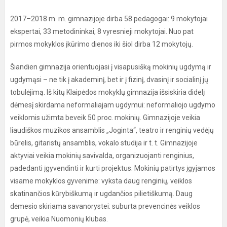
2017–2018 m. m. gimnazijoje dirba 58 pedagogai: 9 mokytojai
ekspertai, 33 metodininkai, 8 vyresnieji mokytojai. Nuo pat
pirmos mokyklos įkūrimo dienos iki šiol dirba 12 mokytojų.
Šiandien gimnazija orientuojasi į visapusišką mokinių ugdymą ir
ugdymąsi – ne tik į akademinį, bet ir į fizinį, dvasinį ir socialinį jų
tobulėjimą. Iš kitų Klaipėdos mokyklų gimnazija išsiskiria didelį
dėmesį skirdama neformaliajam ugdymui: neformaliojo ugdymo
veiklomis užimta beveik 50 proc. mokinių. Gimnazijoje veikia
liaudiškos muzikos ansamblis „Joginta“, teatro ir renginių vedėjų
būrelis, gitaristų ansamblis, vokalo studija ir t. t. Gimnazijoje
aktyviai veikia mokinių savivalda, organizuojanti renginius,
padedanti įgyvendinti ir kurti projektus. Mokinių patirtys įgyjamos
visame mokyklos gyvenime: vyksta daug renginių, veiklos
skatinančios kūrybiškumą ir ugdančios pilietiškumą. Daug
dėmesio skiriama savanorystei: suburta prevencinės veiklos
grupė, veikia Nuomonių klubas.