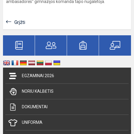
ambasadorės“ gimnazijos komanda tapo nugalėtoja.
Grįžti
EGZAMINAI 2026
NORIU KALBĖTIS
DOKUMENTAI
UNIFORMA