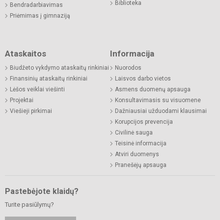
Biblioteka
Bendradarbiavimas
Priėmimas į gimnaziją
Ataskaitos
Informacija
Biudžeto vykdymo ataskaitų rinkiniai
Nuorodos
Finansinių ataskaitų rinkiniai
Laisvos darbo vietos
Lėšos veiklai viešinti
Asmens duomenų apsauga
Projektai
Konsultavimasis su visuomene
Viešieji pirkimai
Dažniausiai užduodami klausimai
Korupcijos prevencija
Civilinė sauga
Teisinė informacija
Atviri duomenys
Pranešėjų apsauga
Pastebėjote klaidų?
Turite pasiūlymų?