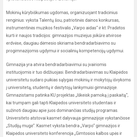
Mokinių kūrybiškumas ugdomas, organizuojant tradicinius
renginius: vyksta Talentų šou, patriotinės dainos konkursas,
instrumentinės muzikos festivalis „Varpo aidas“ ir kt. Pradėtos
kurti ir naujos tradicijos: gimnazijos muziejus įsikūrė atvirose
erdvėse, daugiau dėmesio skiriama bendradarbiavimo su
progimnazijomis ugdymui ir socialinių kompetencijų ugdymui.
Gimnazija yra atvira bendradarbiavimui su įvairiomis
institucijomis ir tuo didžiuojasi. Bendradarbiavimas su Klaipėdos
universitetu sudaro puikias sąlygas mokinių ir mokytojų išvykoms
į universitetą, studentų ir dėstytojų lankymuisi gimnazijoje.
Gimnazistams patinka KU projektas „Iškeisk pamoką į paskaitą“,
kai trumpam gali tapti Klaipėdos universiteto studentais ir
sužinoti daugiau apie juos dominančias studijų programas.
Universiteto atstovai kasmet dalyvauja gimnazijoje vykstančiose
„Studijų mugė“. Kasmet vyksta bendra „Varpo“ gimnazijos ir
Klaipėdos universiteto konferencija „Gimtosios kalbos upės ir