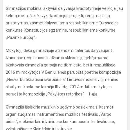
Gimnazijos mokiniai aktyviai dalyvauja kraštotyrinėje veikloje, jau
keletą metų iš eilės vyksta istorijos projektų rengimas ir jų
pristatymas, kasmet dalyvaujama respublikiniame Euroscolos
konkurse, Konstitucijos egzamine, respublikiniame konkurse
„Pažink Europą“.
Mokytojų dėka gimnazijoje atrandami talentai, dalyvaujant
įvairiuose renginiuose leidžiama skleistis jų gebėjimams:
skaitovais gimnazija garsėja ne tik mieste, bet ir respublikoje.
2016 m. mokytojos V. Beniulienės paruošta poetinė kompozicija
„Nesvarbu tikriausiai svarbiausia“ Lietuvos moksleivių meninio
skaitymo konkurse laimėjo III vietą, 2017 m. kita mokytojos
paruošta kompozicija „Pakylėtos retorikos“ – 1-ąją.
Gimnazija išsiskiria muzikinio ugdymo pasiekimais: kasmet
organizuojamas instrumentinės muzikos festivalis „Varpo
aidas“, mokiniai laimi įvairiuose konkursuose ir festivaliuose,
vykstančiuose Klaipėdoje ir Lietuvoje.