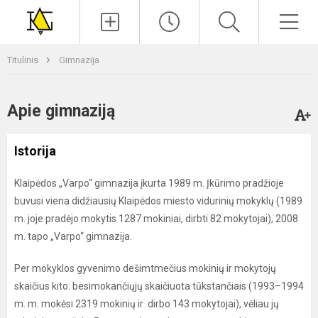
Paieška
Men
Titulinis
Gimnazija
Apie gimnaziją
Istorija
Klaipėdos „Varpo“ gimnazija įkurta 1989 m. Įkūrimo pradžioje
buvusi viena didžiausių Klaipėdos miesto vidurinių mokyklų (1989
m. joje pradėjo mokytis 1287 mokiniai, dirbti 82 mokytojai), 2008
m. tapo „Varpo“ gimnazija.
Per mokyklos gyvenimo dešimtmečius mokinių ir mokytojų
skaičius kito: besimokančiųjų skaičiuota tūkstančiais (1993–1994
m. m. mokėsi 2319 mokinių ir dirbo 143 mokytojai), vėliau jų