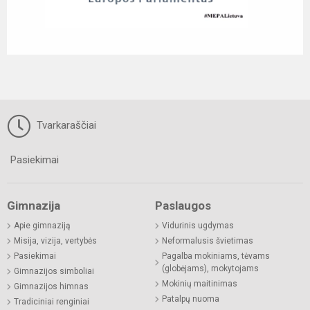
Tvarkaraščiai
Pasiekimai
Gimnazija
Paslaugos
Apie gimnaziją
Vidurinis ugdymas
Misija, vizija, vertybės
Neformalusis švietimas
Pasiekimai
Pagalba mokiniams, tėvams
(globėjams), mokytojams
Gimnazijos simboliai
Mokinių maitinimas
Gimnazijos himnas
Patalpų nuoma
Tradiciniai renginiai