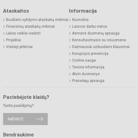
Ataskaitos
Informacija
Biudžeto vykdymo ataskaitų rinkiniai
Nuorodos
Finansinių ataskaitų rinkiniai
Laisvos darbo vietos
Lėšos veiklai viešinti
Asmens duomenų apsauga
Projektai
Konsultavimasis su visuomene
Viešieji pirkimai
Dažniausiai užduodami klausimai
Korupcijos prevencija
Civilinė sauga
Teisinė informacija
Atviri duomenys
Pranešėjų apsauga
Pastebėjote klaidų?
Turite pasiūlymų?
RAŠYKITE
Bendraukime