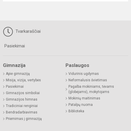
Tvarkaraščiai
Pasiekimai
Gimnazija
Paslaugos
Apie gimnaziją
Vidurinis ugdymas
Misija, vizija, vertybės
Neformalusis švietimas
Pasiekimai
Pagalba mokiniams, tėvams
(globėjams), mokytojams
Gimnazijos simboliai
Mokinių maitinimas
Gimnazijos himnas
Patalpų nuoma
Tradiciniai renginiai
Biblioteka
Bendradarbiavimas
Priėmimas į gimnaziją