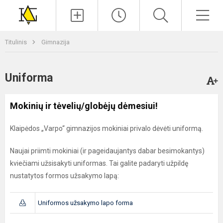
Paieška
Men
Titulinis
Gimnazija
Uniforma
Mokinių ir tėvelių/globėjų dėmesiui!
Klaipėdos „Varpo“ gimnazijos mokiniai privalo dėvėti uniformą.
Naujai priimti mokiniai (ir pageidaujantys dabar besimokantys)
kviečiami užsisakyti uniformas. Tai galite padaryti užpildę
nustatytos formos užsakymo lapą:
Uniformos užsakymo lapo forma