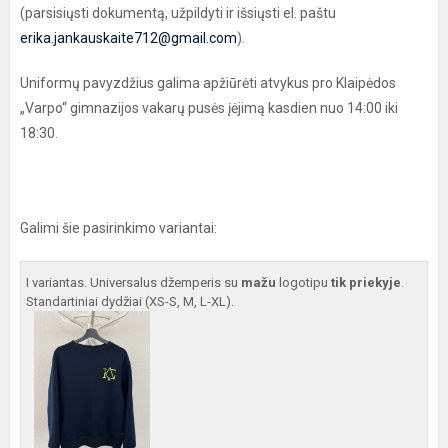
(parsisiųsti dokumentą, užpildyti ir išsiųsti el. paštu
erika.jankauskaite712@gmail.com
).
Uniformų pavyzdžius galima apžiūrėti atvykus pro Klaipėdos
„Varpo“ gimnazijos vakarų pusės įėjimą kasdien nuo 14:00 iki
18:30.
Galimi šie pasirinkimo variantai:
I variantas. Universalus džemperis su
mažu
logotipu
tik priekyje
.
Standartiniai dydžiai (XS-S, M, L-XL).