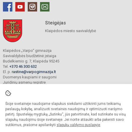
Steigėjas
Klaipėdos miesto savivaldybė
Klaipėdos „Varpo“ gimnazija
Savivaldybės biudžetinė įstaiga
Budelkiemio g. 7, Klaipėda 95245
Tel.
+370 46 300 632
El. p.
rastine@varpogimnazija.lt
Duomenys kaupiami ir saugomi
Juridinių asmenų registre
Įmonės kodas 190451324
Šioje svetainėje naudojame slapukus siekdami užtikrinti jums teikiamų
© 2025. Klaipėdos „Varpo“ gimnazija. Visos teisės saugomos.
paslaugų kokybę, analizuoti svetainės naudojimą ir optimizuoti naršymo
Kopijuoti turinį be raštiško įstaigos administracijos sutikimo griežtai draudžiama.
patirtį. Spustelėję mygtuką „Sutinku“, jūs patvirtinate, kad sutinkate su visų
slapukų naudojimu šioje svetainėje. Jei norite atšaukti arba pakeisti savo
Prieinamumo paraiška
Slapukų valdymas
sutikimus, prašome apsilankyti
slapukų valdymo puslapyje
.
Mes kuriame mokykloms