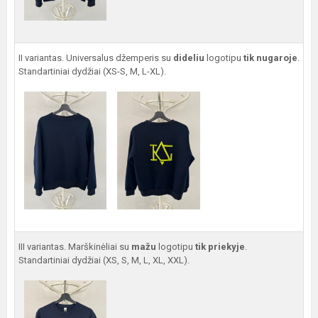
II variantas. Universalus džemperis su
dideliu
logotipu
tik nugaroje
.
Standartiniai dydžiai (XS-S, M, L-XL).
III variantas. Marškinėliai su
mažu
logotipu
tik priekyje
.
Standartiniai dydžiai (XS, S, M, L, XL, XXL).