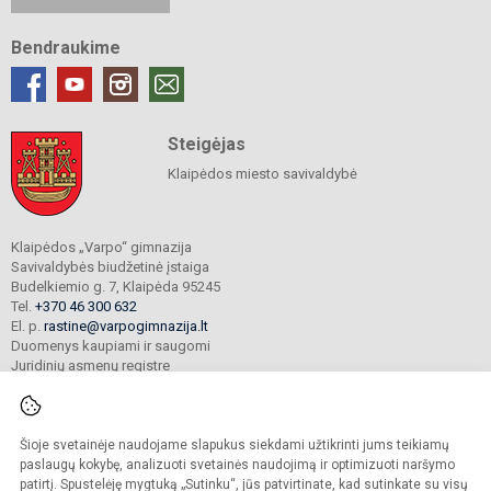
Bendraukime
Steigėjas
Klaipėdos miesto savivaldybė
Klaipėdos „Varpo“ gimnazija
Savivaldybės biudžetinė įstaiga
Budelkiemio g. 7, Klaipėda 95245
Tel.
+370 46 300 632
El. p.
rastine@varpogimnazija.lt
Duomenys kaupiami ir saugomi
Juridinių asmenų registre
Įmonės kodas 190451324
Šioje svetainėje naudojame slapukus siekdami užtikrinti jums teikiamų
© 2025. Klaipėdos „Varpo“ gimnazija. Visos teisės saugomos.
paslaugų kokybę, analizuoti svetainės naudojimą ir optimizuoti naršymo
Kopijuoti turinį be raštiško įstaigos administracijos sutikimo griežtai draudžiama.
patirtį. Spustelėję mygtuką „Sutinku“, jūs patvirtinate, kad sutinkate su visų