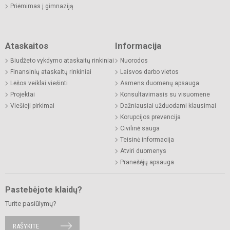
Priėmimas į gimnaziją
Ataskaitos
Informacija
Biudžeto vykdymo ataskaitų rinkiniai
Nuorodos
Finansinių ataskaitų rinkiniai
Laisvos darbo vietos
Lėšos veiklai viešinti
Asmens duomenų apsauga
Projektai
Konsultavimasis su visuomene
Viešieji pirkimai
Dažniausiai užduodami klausimai
Korupcijos prevencija
Civilinė sauga
Teisinė informacija
Atviri duomenys
Pranešėjų apsauga
Pastebėjote klaidų?
Turite pasiūlymų?
RAŠYKITE