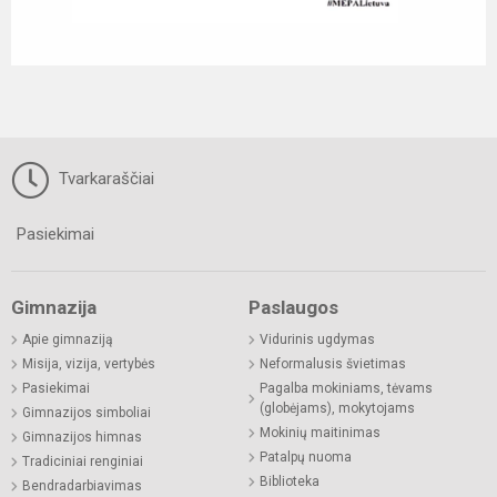
Tvarkaraščiai
Pasiekimai
Gimnazija
Paslaugos
Apie gimnaziją
Vidurinis ugdymas
Misija, vizija, vertybės
Neformalusis švietimas
Pasiekimai
Pagalba mokiniams, tėvams
(globėjams), mokytojams
Gimnazijos simboliai
Mokinių maitinimas
Gimnazijos himnas
Patalpų nuoma
Tradiciniai renginiai
Biblioteka
Bendradarbiavimas