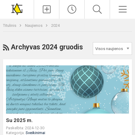
Paieška
Men
Titulinis
Naujienos
2024
RSS
Archyvas 2024 gruodis
Su
2025
m.
Su 2025 m.
Paskelbta: 2024-12-30
Kategorija:
Sveikinimai