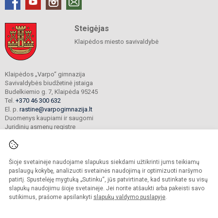
Steigėjas
Klaipėdos miesto savivaldybė
Klaipėdos „Varpo“ gimnazija
Savivaldybės biudžetinė įstaiga
Budelkiemio g. 7, Klaipėda 95245
Tel.
+370 46 300 632
El. p.
rastine@varpogimnazija.lt
Duomenys kaupiami ir saugomi
Juridinių asmenų registre
Įmonės kodas 190451324
Šioje svetainėje naudojame slapukus siekdami užtikrinti jums teikiamų
© 2025. Klaipėdos „Varpo“ gimnazija. Visos teisės saugomos.
paslaugų kokybę, analizuoti svetainės naudojimą ir optimizuoti naršymo
Kopijuoti turinį be raštiško įstaigos administracijos sutikimo griežtai draudžiama.
patirtį. Spustelėję mygtuką „Sutinku“, jūs patvirtinate, kad sutinkate su visų
slapukų naudojimu šioje svetainėje. Jei norite atšaukti arba pakeisti savo
Prieinamumo paraiška
Slapukų valdymas
sutikimus, prašome apsilankyti
slapukų valdymo puslapyje
.
Mes kuriame mokykloms
SVETAINESMOKYKLOMS.LT