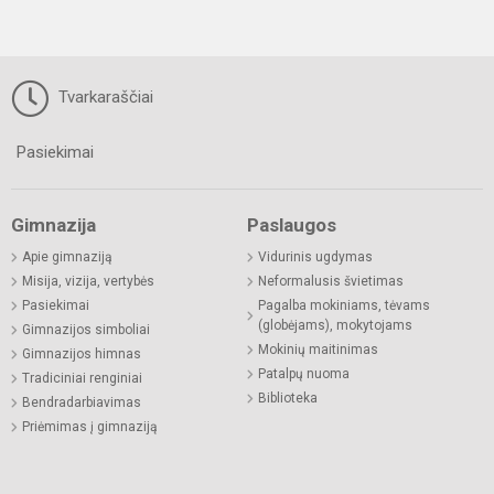
Tvarkaraščiai
Pasiekimai
Gimnazija
Paslaugos
Apie gimnaziją
Vidurinis ugdymas
Misija, vizija, vertybės
Neformalusis švietimas
Pasiekimai
Pagalba mokiniams, tėvams
(globėjams), mokytojams
Gimnazijos simboliai
Mokinių maitinimas
Gimnazijos himnas
Patalpų nuoma
Tradiciniai renginiai
Biblioteka
Bendradarbiavimas
Priėmimas į gimnaziją