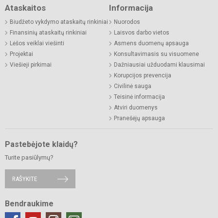
Ataskaitos
Informacija
Biudžeto vykdymo ataskaitų rinkiniai
Nuorodos
Finansinių ataskaitų rinkiniai
Laisvos darbo vietos
Lėšos veiklai viešinti
Asmens duomenų apsauga
Projektai
Konsultavimasis su visuomene
Viešieji pirkimai
Dažniausiai užduodami klausimai
Korupcijos prevencija
Civilinė sauga
Teisinė informacija
Atviri duomenys
Pranešėjų apsauga
Pastebėjote klaidų?
Turite pasiūlymų?
RAŠYKITE
Bendraukime