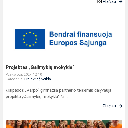
Plačiau
Projektas
„Galimybių
mokykla“
Projektas „Galimybių mokykla“
Paskelbta: 2024-12-10
Kategorija:
Projektinė veikla
Klaipėdos „Varpo“ gimnazija partnerio teisėmis dalyvauja
projekte „Galimybių mokykla“ Nr....
Plačiau
Gera