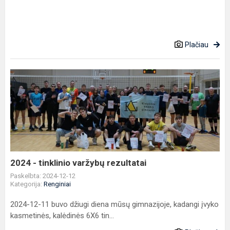
Plačiau
2024
-
tinklinio
varžybų
rezultatai
2024 - tinklinio varžybų rezultatai
Paskelbta: 2024-12-12
Kategorija:
Renginiai
2024-12-11 buvo džiugi diena mūsų gimnazijoje, kadangi įvyko
kasmetinės, kalėdinės 6X6 tin...