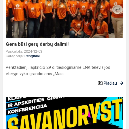
būti
gerų
darbų
dalimi!
Gera būti gerų darbų dalimi!
Paskelbta: 2024-12-03
Kategorija:
Renginiai
Penktadienį, lapkričio 29 d. tiesioginiame LNK televizijos
eteryje vyko grandiozinis „Mais...
Plačiau
Savanorystė
veža