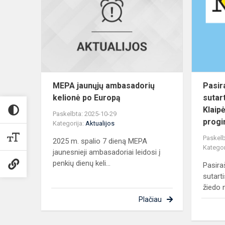
ambasadori
kelionė
po
Europą
MEPA jaunųjų ambasadorių
Pasir
kelionė po Europą
sutar
Klaip
Paskelbta: 2025-10-29
progi
Kategorija:
Aktualijos
Paskelb
2025 m. spalio 7 dieną MEPA
Kategor
jaunesnieji ambasadoriai leidosi į
penkių dienų keli...
Pasira
sutart
žiedo n
Plačiau