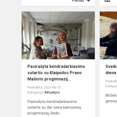
Plačiau
Pasirašyta
bendradarb
sutartis
su
Klaipėdos
Prano
Maš...
Pasirašyta bendradarbiavimo
Sveik
sutartis su Klaipėdos Prano
diena
Mašioto progimnazij...
Paskelb
Kategor
Paskelbta: 2025-06-13
Kategorija:
Aktualijos
Biržel
gimnazi
Pasirašyta bendradarbiavimo
sutartis su dar viena kaimyninių
progimnazijų žiedo...