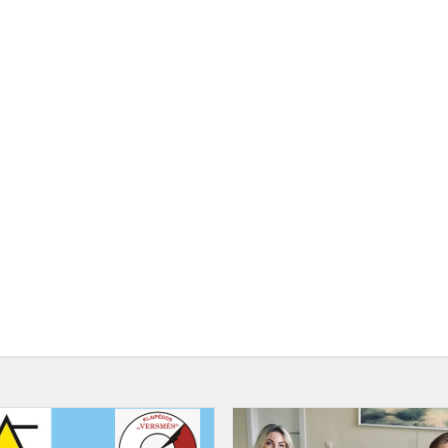
Pasirašyta
bendradarbiavimo