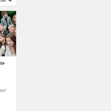
čiau
Klaipėdos
„Varpo“
gimnazija
išlydėjo
XXXIV
laidą
ija
arpo“
.