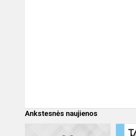
Ankstesnės naujienos
MEPA
jaunųjų