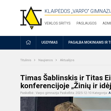
KLAIPĖDOS „VARPO“ GIMNAZI
VEIKLOS SRITYS
PASLAUGOS
ADMI
PRADŽIA
UGDYMAS
PAGALBA MOKINIAMS IR 
Titulinis
Naujienos
Aktualijos
Timas Šablinskis ir Titas E
konferencijoje „Žinių ir idė
Paskelbė : Varpo gimnazija
Paskelbta: 2025-12-10
Kategorija:
A