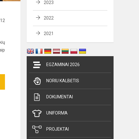
2023
2022
-12
2021
kių
aip
EGZAMINAI 2026
NORIU KALBĖTIS
DOKUMENTAI
UNIFORMA
PROJEKTAI