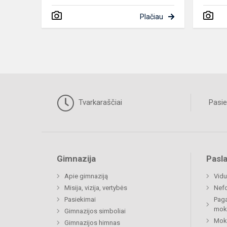
Plačiau
Tvarkaraščiai
Pasie
Gimnazija
Pasl
Apie gimnaziją
Vidu
Misija, vizija, vertybės
Nefo
Pasiekimai
Paga
mok
Gimnazijos simboliai
Moki
Gimnazijos himnas