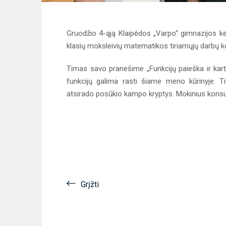
Gruodžio 4-ąją Klaipėdos „Varpo“ gimnazijos ket
klasių moksleivių matematikos tiriamųjų darbų konfe
Timas savo pranešime „Funkcijų paieška ir kart
funkcijų galima rasti šiame meno kūrinyje. T
atsirado posūkio kampo kryptys. Mokinius kons
Grįžti