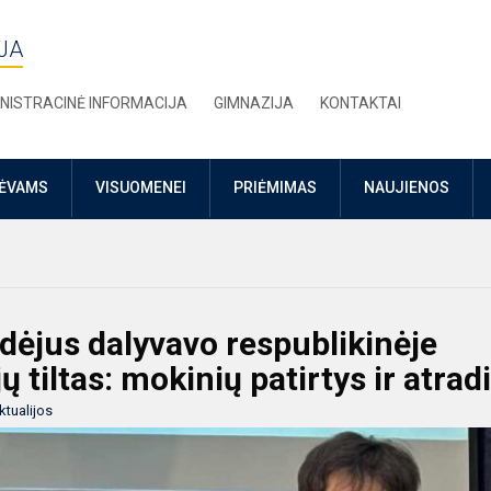
JA
NISTRACINĖ INFORMACIJA
GIMNAZIJA
KONTAKTAI
TĖVAMS
VISUOMENEI
PRIĖMIMAS
NAUJIENOS
idėjus dalyvavo respublikinėje
jų tiltas: mokinių patirtys ir atrad
ktualijos