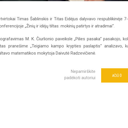
virtokai Timas Šablinskis ir Titas Eidėjus dalyvavo respublikinėje 7
rencijoje „Žinių ir idėjų tiltas: mokinių patirtys ir atradimai“.
ografavimas M. K. Čiurlionio paveiksle „Pilies pasaka” pasakojo, ko
itas pranešime „Teigiamo kampo krypties paslaptis“ analizavo, k
ultavo matematikos mokytoja Daivutė Radzevičienė.
Nepamirškite
0
AČIŪ
padėkoti autoriui