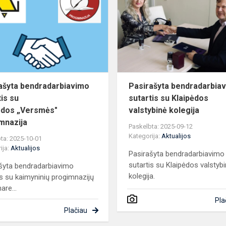
ų
sutartis
su
Klaipėdos „Versmės"...
ašyta bendradarbiavimo
Pasirašyta bendradarbia
tis su
sutartis su Klaipėdos
ėdos „Versmės"
valstybinė kolegija
mnazija
Paskelbta: 2025-09-12
Kategorija:
Aktualijos
ta: 2025-10-01
ija:
Aktualijos
Pasirašyta bendradarbiavimo
sutartis su Klaipėdos valstyb
šyta bendradarbiavimo
kolegija.
is su kaimyninių progimnazijų
are...
Pla
Plačiau