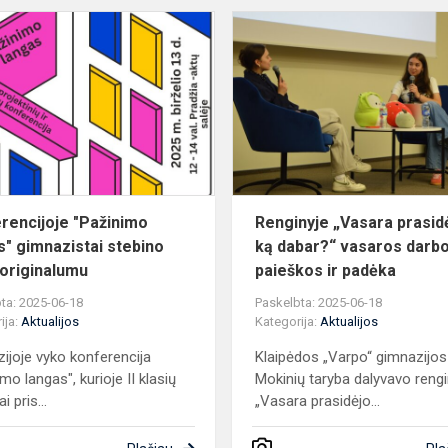
iavimo
Konferencijoje
"Pažinimo
s
langas"
gimnazistai
stebino
temų
o...
rencijoje "Pažinimo
Renginyje „Vasara prasidė
s" gimnazistai stebino
ką dabar?“ vasaros darb
originalumu
paieškos ir padėka
ta: 2025-06-18
Paskelbta: 2025-06-18
ija:
Aktualijos
Kategorija:
Aktualijos
ijoje vyko konferencija
Klaipėdos „Varpo“ gimnazijos
mo langas", kurioje II klasių
Mokinių taryba dalyvavo rengi
i pris...
„Vasara prasidėjo...