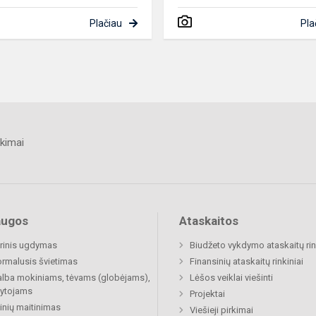
Plačiau
Pla
kimai
augos
Ataskaitos
rinis ugdymas
Biudžeto vykdymo ataskaitų rin
rmalusis švietimas
Finansinių ataskaitų rinkiniai
lba mokiniams, tėvams (globėjams),
Lėšos veiklai viešinti
ytojams
Projektai
nių maitinimas
Viešieji pirkimai