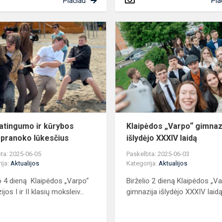
Plačiau
Pla
Sveikatingumo
iavimo
ir
kūrybos
diena
pranoko
lūkesčius
atingumo ir kūrybos
Klaipėdos „Varpo“ gimnaz
 pranoko lūkesčius
išlydėjo XXXIV laidą
ta: 2025-06-05
Paskelbta: 2025-06-03
ija:
Aktualijos
Kategorija:
Aktualijos
io 4 dieną Klaipėdos „Varpo“
Birželio 2 dieną Klaipėdos „V
jos I ir II klasių moksleiv...
gimnazija išlydėjo XXXIV laidą