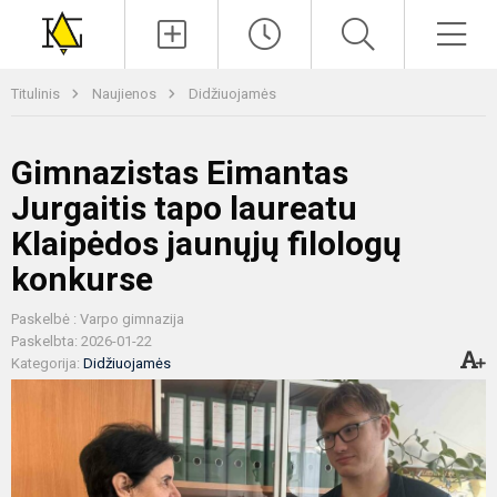
Paieška
Men
Titulinis
Naujienos
Didžiuojamės
Gimnazistas Eimantas
Jurgaitis tapo laureatu
Klaipėdos jaunųjų filologų
konkurse
Paskelbė : Varpo gimnazija
Paskelbta: 2026-01-22
Kategorija:
Didžiuojamės