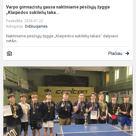
Varpo gimnazistų gausa naktiniame pėsčiųjų žygyje
„Klaipėdos sukilėlių taka...
Paskelbta: 2026-01-22
Kategorija:
Didžiuojamės
Naktiniame pėsčiųjų žygyje „Klaipėdos sukilėlių takais“ dalyvavo
net&n...
Plačiau
A
p
v
s
t
v
a
„V