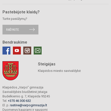
Pastebėjote klaidų?
Turite pasiūlymų?
RAŠYKITE
Bendraukime
Steigėjas
Klaipėdos miesto savivaldybė
Klaipėdos „Varpo“ gimnazija
Savivaldybės biudžetinė įstaiga
Budelkiemio g. 7, Klaipėda 95245
Tel.
+370 46 300 632
El. p.
rastine@varpogimnazija.lt
Duomenys kaupiami ir saugomi