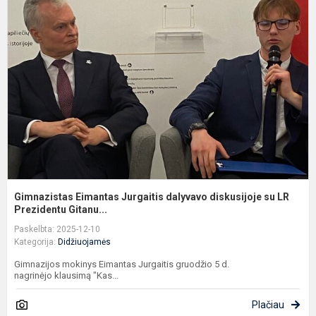
E
J
d
d
s
L
P.
Gimnazistas Eimantas Jurgaitis dalyvavo diskusijoje su LR
Prezidentu Gitanu...
Paskelbta: 2025-12-10
Kategorija:
Didžiuojamės
Gimnazijos mokinys Eimantas Jurgaitis gruodžio 5 d.
nagrinėjo klausimą "Kas...
Plačiau