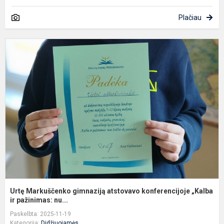
Plačiau
U
M
g
a
k
„
Urtę Markuščenko gimnaziją atstovavo konferencijoje „Kalba
ir pažinimas: nu...
Paskelbta: 2025-11-19
Kategorija:
Didžiuojamės