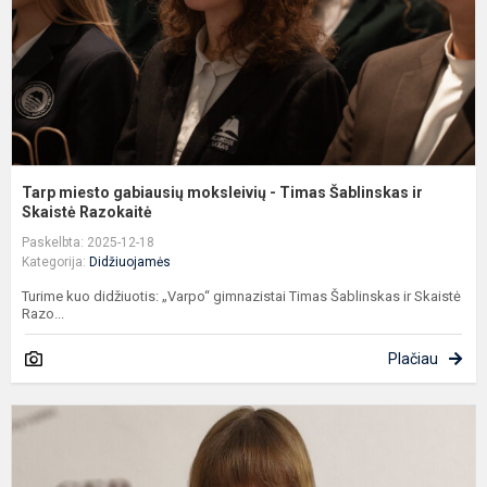
T
Š
ir
S
Tarp miesto gabiausių moksleivių - Timas Šablinskas ir
Skaistė Razokaitė
Paskelbta: 2025-12-18
Kategorija:
Didžiuojamės
Turime kuo didžiuotis: „Varpo“ gimnazistai Timas Šablinskas ir Skaistė
Razo...
Plačiau
G
G
T