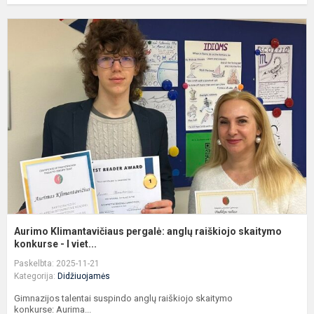
A
K
p
a
r
s
k.
Aurimo Klimantavičiaus pergalė: anglų raiškiojo skaitymo
konkurse - I viet...
Paskelbta: 2025-11-21
Kategorija:
Didžiuojamės
Gimnazijos talentai suspindo anglų raiškiojo skaitymo
konkurse: Aurima...