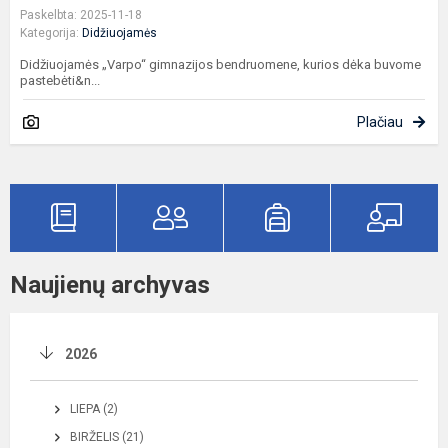
Paskelbta: 2025-11-18
Kategorija:
Didžiuojamės
Didžiuojamės „Varpo“ gimnazijos bendruomene, kurios dėka buvome
pastebėti&n...
Plačiau
Naujienų archyvas
2026
LIEPA (2)
BIRŽELIS (21)