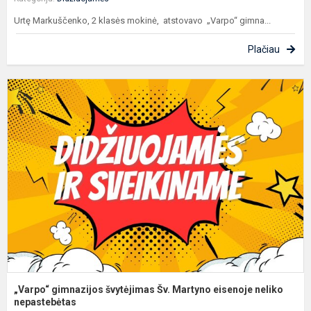
Urtę Markuščenko, 2 klasės mokinė, atstovavo „Varpo“ gimna...
Plačiau
„
g
š
Š
M
e
n
n.
„Varpo“ gimnazijos švytėjimas Šv. Martyno eisenoje neliko
nepastebėtas