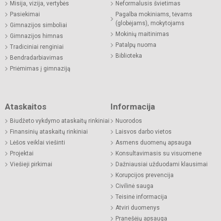
Misija, vizija, vertybės
Neformalusis švietimas
Pasiekimai
Pagalba mokiniams, tėvams
(globėjams), mokytojams
Gimnazijos simboliai
Mokinių maitinimas
Gimnazijos himnas
Patalpų nuoma
Tradiciniai renginiai
Biblioteka
Bendradarbiavimas
Priėmimas į gimnaziją
Ataskaitos
Informacija
Biudžeto vykdymo ataskaitų rinkiniai
Nuorodos
Finansinių ataskaitų rinkiniai
Laisvos darbo vietos
Lėšos veiklai viešinti
Asmens duomenų apsauga
Projektai
Konsultavimasis su visuomene
Viešieji pirkimai
Dažniausiai užduodami klausimai
Korupcijos prevencija
Civilinė sauga
Teisinė informacija
Atviri duomenys
Pranešėjų apsauga