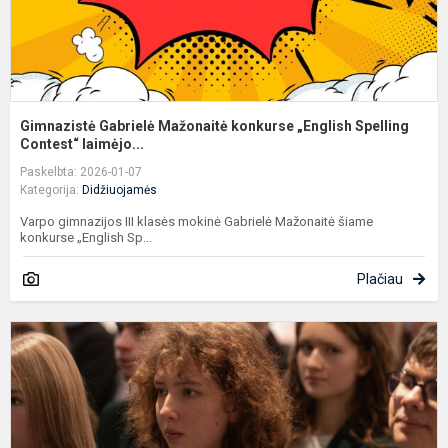
Gimnazistė Gabrielė Mažonaitė konkurse „English Spelling
Contest“ laimėjo...
Paskelbta: 2026-01-07
Kategorija:
Didžiuojamės
Varpo gimnazijos III klasės mokinė Gabrielė Mažonaitė šiame
konkurse „English Sp...
Plačiau
T
m
g
m
-