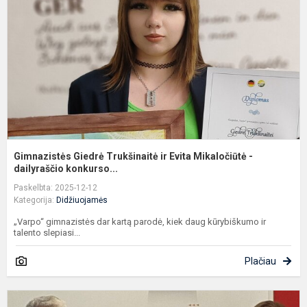
ir
E
M
-
da
Gimnazistės Giedrė Trukšinaitė ir Evita Mikaločiūtė -
dailyraščio konkurso...
Paskelbta: 2025-12-12
Kategorija:
Didžiuojamės
„Varpo“ gimnazistės dar kartą parodė, kiek daug kūrybiškumo ir
talento slepiasi...
Plačiau
G