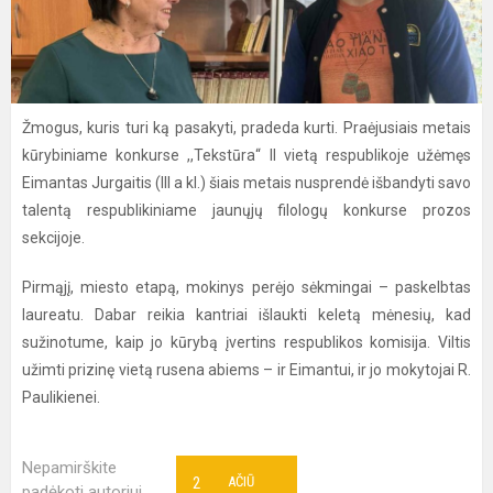
Žmogus, kuris turi ką pasakyti, pradeda kurti. Praėjusiais metais
kūrybiniame konkurse ,,Tekstūra“ II vietą respublikoje užėmęs
Eimantas Jurgaitis (III a kl.) šiais metais nusprendė išbandyti savo
talentą respublikiniame jaunųjų filologų konkurse prozos
sekcijoje.
Pirmąjį, miesto etapą, mokinys perėjo sėkmingai – paskelbtas
laureatu. Dabar reikia kantriai išlaukti keletą mėnesių, kad
sužinotume, kaip jo kūrybą įvertins respublikos komisija. Viltis
užimti prizinę vietą rusena abiems – ir Eimantui, ir jo mokytojai R.
Paulikienei.
Nepamirškite
2
AČIŪ
padėkoti autoriui