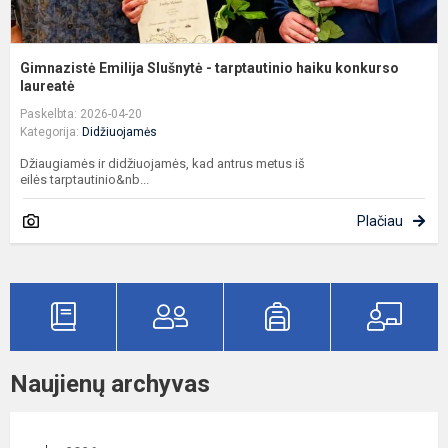
Gimnazistė Emilija Slušnytė - tarptautinio haiku konkurso
laureatė
Paskelbta: 2026-04-20
Kategorija:
Didžiuojamės
Džiaugiamės ir didžiuojamės, kad antrus metus iš
eilės tarptautinio&nb...
Plačiau
Naujienų archyvas