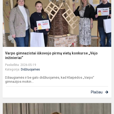
v
k
„
in
Varpo gimnazistai iškovojo pirmą vietą konkurse „Vėjo
inžinieriai“
Paskelbta: 2026-05-19
Kategorija:
Didžiuojamės
Džiaugiamės ir be galo didžiuojamės, kad Klaipėdos „Varpo“
gimnazijos mokin...
Plačiau
S
A