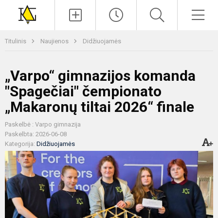
Paieška
Men
Titulinis
Naujienos
Didžiuojamės
„Varpo“ gimnazijos komanda
"Spagečiai" čempionato
„Makaronų tiltai 2026“ finale
Paskelbė : Varpo gimnazija
Paskelbta: 2026-06-08
Kategorija:
Didžiuojamės