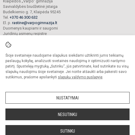
Klaipėdos „Varpo“ gimnazija
Savivaldybės biudžetinė įstaiga
Budelkiemio g. 7, Klaipėda 95245
Tel.
+370 46 300 632
El. p.
rastine@varpogimnazija.lt
Duomenys kaupiami ir saugomi
Juridinių asmenų registre
Įmonės kodas 190451324
Šioje svetainėje naudojame slapukus siekdami užtikrinti jums teikiamų
© 2025. Klaipėdos „Varpo“ gimnazija. Visos teisės saugomos.
paslaugų kokybę, analizuoti svetainės naudojimą ir optimizuoti naršymo
Kopijuoti turinį be raštiško įstaigos administracijos sutikimo griežtai draudžiama.
patirtį. Spustelėję mygtuką „Sutinku“, jūs patvirtinate, kad sutinkate su visų
slapukų naudojimu šioje svetainėje. Jei norite atšaukti arba pakeisti savo
Prieinamumo paraiška
Slapukų valdymas
sutikimus, prašome apsilankyti
slapukų valdymo puslapyje
.
Mes kuriame mokykloms
SVETAINESMOKYKLOMS.LT
NUSTATYMAI
NESUTINKU
SUTINKU