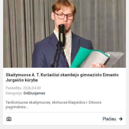
T.
K
s
g
E
Ju
Skaitymuose A. T. Kuršaičiui skambėjo gimnazisto Eimanto
Jurgaičio kūryba
Paskelbta: 2026-04-30
Kategorija:
Didžiuojamės
Tardiciniuose skaitymuose, skirtuose Klaipėdos r. Dituvos
pagrindinės...
Plačiau