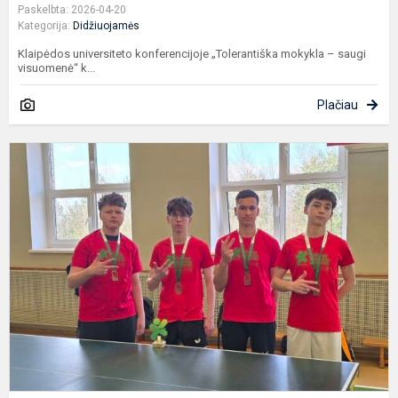
Paskelbta: 2026-04-20
Kategorija:
Didžiuojamės
Klaipėdos universiteto konferencijoje „Tolerantiška mokykla – saugi
visuomenė“ k...
Plačiau
R
s
t
v
„
g
i..