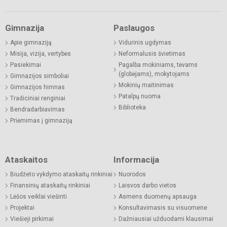
Gimnazija
Paslaugos
Apie gimnaziją
Vidurinis ugdymas
Misija, vizija, vertybės
Neformalusis švietimas
Pasiekimai
Pagalba mokiniams, tėvams
(globėjams), mokytojams
Gimnazijos simboliai
Mokinių maitinimas
Gimnazijos himnas
Patalpų nuoma
Tradiciniai renginiai
Biblioteka
Bendradarbiavimas
Priėmimas į gimnaziją
Ataskaitos
Informacija
Biudžeto vykdymo ataskaitų rinkiniai
Nuorodos
Finansinių ataskaitų rinkiniai
Laisvos darbo vietos
Lėšos veiklai viešinti
Asmens duomenų apsauga
Projektai
Konsultavimasis su visuomene
Viešieji pirkimai
Dažniausiai užduodami klausimai