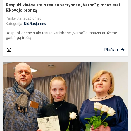
Respublikinėse stalo teniso varžybose „Varpo“ gimnazistai
iškovojo bronzą
Paskelbta: 2026-04-20
Kategorija:
Didžiuojamės
Respublikinėse stalo teniso varžybose „Varpo“ gimnazistai užėmė
garbingą trečią...
Plačiau
G
E
S
-
t
h
k
l..