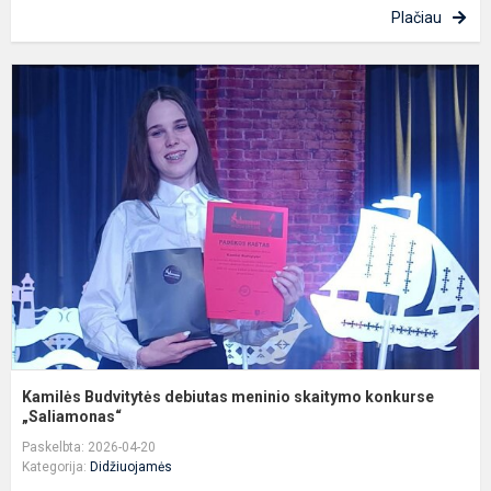
Plačiau
K
B
d
m
s
k
„S
Kamilės Budvitytės debiutas meninio skaitymo konkurse
„Saliamonas“
Paskelbta: 2026-04-20
Kategorija:
Didžiuojamės