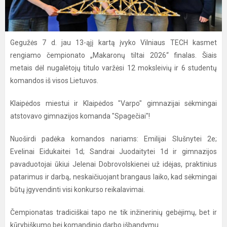
Gegužės 7 d. jau 13-ąjį kartą įvyko Vilniaus TECH kasmet
rengiamo čempionato „Makaronų tiltai 2026“ finalas. Šiais
metais dėl nugalėtojų titulo varžėsi 12 moksleivių ir 6 studentų
komandos iš visos Lietuvos.
Klaipėdos miestui ir Klaipėdos "Varpo" gimnazijai sėkmingai
atstovavo gimnazijos komanda "Spagečiai"!
Nuoširdi padėka komandos nariams: Emilijai Slušnytei 2e;
Evelinai Eidukaitei 1d; Sandrai Juodaitytei 1d ir gimnazijos
pavaduotojai ūkiui Jelenai Dobrovolskienei už idėjas, praktinius
patarimus ir darbą, neskaičiuojant brangaus laiko, kad sėkmingai
būtų įgyvendinti visi konkurso reikalavimai.
Čempionatas tradiciškai tapo ne tik inžinerinių gebėjimų, bet ir
kūrybiškumo bei komandinio darbo išbandymu.