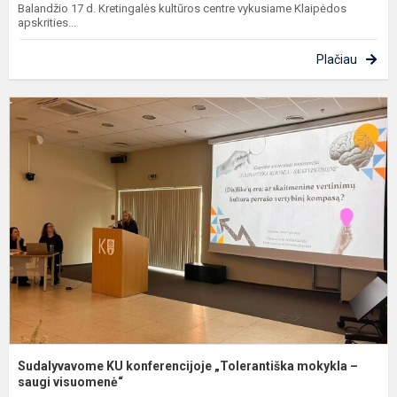
Balandžio 17 d. Kretingalės kultūros centre vykusiame Klaipėdos
apskrities...
Plačiau
S
K
k
„
m
–
s
Sudalyvavome KU konferencijoje „Tolerantiška mokykla –
saugi visuomenė“