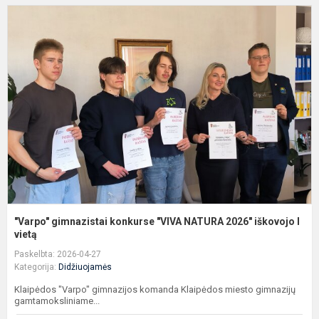
"
g
k
"
N
2
i
I..
"Varpo" gimnazistai konkurse "VIVA NATURA 2026" iškovojo I
vietą
Paskelbta: 2026-04-27
Kategorija:
Didžiuojamės
Klaipėdos "Varpo" gimnazijos komanda Klaipėdos miesto gimnazijų
gamtamoksliniame...