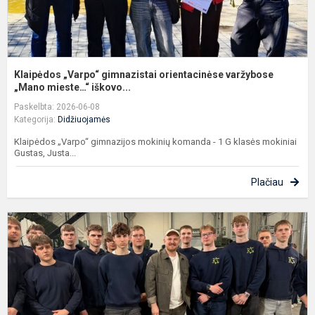
Klaipėdos „Varpo“ gimnazistai orientacinėse varžybose
„Mano mieste…“ iškovo...
Paskelbta: 2026-06-08
Kategorija:
Didžiuojamės
Klaipėdos „Varpo“ gimnazijos mokinių komanda - 1 G klasės mokiniai
Gustas, Justa...
Plačiau
V
g
E
J
r
L