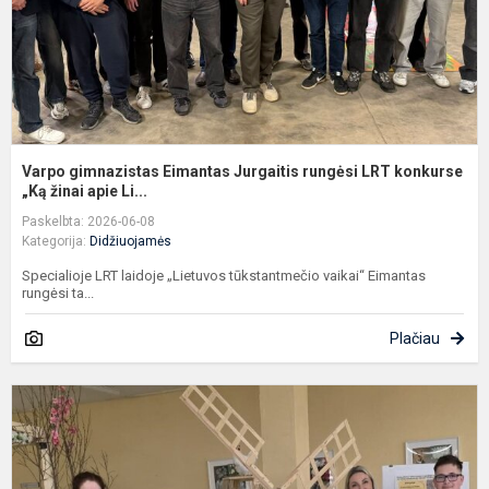
k
„..
Varpo gimnazistas Eimantas Jurgaitis rungėsi LRT konkurse
„Ką žinai apie Li...
Paskelbta: 2026-06-08
Kategorija:
Didžiuojamės
Specialioje LRT laidoje „Lietuvos tūkstantmečio vaikai“ Eimantas
rungėsi ta...
Plačiau
V
g
i
p