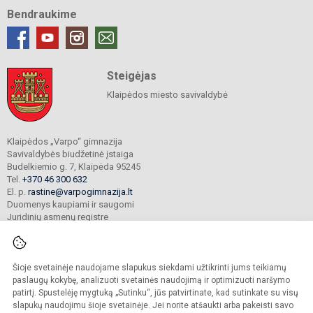
Bendraukime
Steigėjas
Klaipėdos miesto savivaldybė
Klaipėdos „Varpo“ gimnazija
Savivaldybės biudžetinė įstaiga
Budelkiemio g. 7, Klaipėda 95245
Tel.
+370 46 300 632
El. p.
rastine@varpogimnazija.lt
Duomenys kaupiami ir saugomi
Juridinių asmenų registre
Įmonės kodas 190451324
Šioje svetainėje naudojame slapukus siekdami užtikrinti jums teikiamų
© 2025. Klaipėdos „Varpo“ gimnazija. Visos teisės saugomos.
paslaugų kokybę, analizuoti svetainės naudojimą ir optimizuoti naršymo
Kopijuoti turinį be raštiško įstaigos administracijos sutikimo griežtai draudžiama.
patirtį. Spustelėję mygtuką „Sutinku“, jūs patvirtinate, kad sutinkate su visų
slapukų naudojimu šioje svetainėje. Jei norite atšaukti arba pakeisti savo
Prieinamumo paraiška
Slapukų valdymas