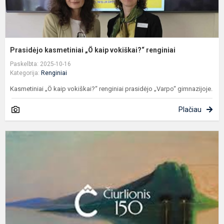
Prasidėjo kasmetiniai „Ö kaip vokiškai?“ renginiai
Paskelbta: 2025-10-16
Kategorija:
Renginiai
Kasmetiniai „Ö kaip vokiškai?“ renginiai prasidėjo „Varpo“ gimnazijoje.
Plačiau
T
k