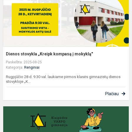
m
Dienos stovykla „Kreipk kompasą į mokyklą"
Paskelbta: 2025-08-25
Kategorija:
Renginiai
Rugpjūčio 28 d. 9.30 val. laukiame pirmos klasės gimnazistų dienos
stovykloje „K...
Plačiau
S
į
a