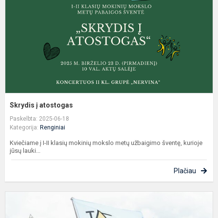
Skrydis į atostogas
Paskelbta: 2025-06-18
Kategorija:
Renginiai
Kviečiame į I-II klasių mokinių mokslo metų užbaigimo šventę, kurioje
jūsų lauki...
Plačiau
K
„