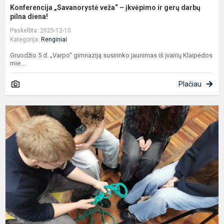
Konferencija „Savanorystė veža“ – įkvėpimo ir gerų darbų
pilna diena!
Paskelbta: 2025-12-10
Kategorija:
Renginiai
Gruodžio 5 d. „Varpo“ gimnaziją susirinko jaunimas iš įvairių Klaipėdos
mie...
Plačiau
P
s
L
k
t
ir
k