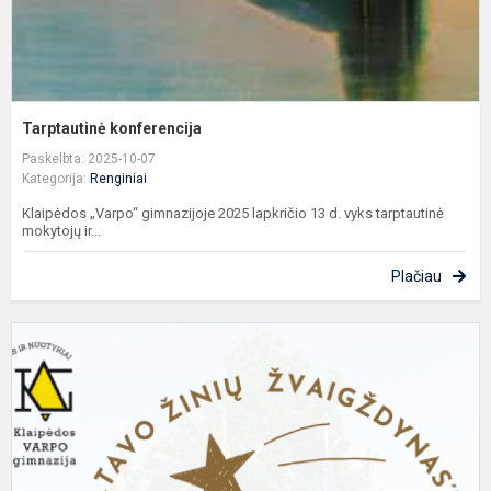
Tarptautinė konferencija
Paskelbta: 2025-10-07
Kategorija:
Renginiai
Klaipėdos „Varpo“ gimnazijoje 2025 lapkričio 13 d. vyks tarptautinė
mokytojų ir...
Plačiau
R
1
o
š