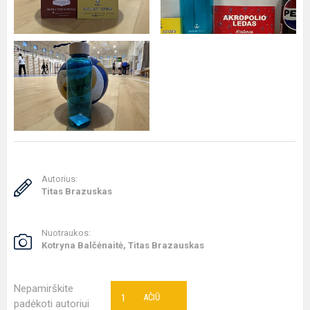
Autorius:
Titas Brazuskas
Nuotraukos:
Kotryna Balčėnaitė, Titas Brazauskas
Nepamirškite
1
AČIŪ
padėkoti autoriui