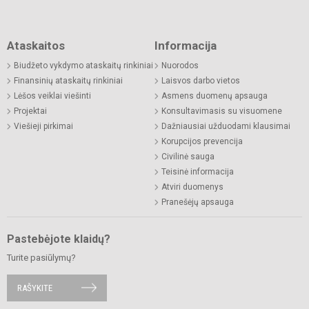
Ataskaitos
Informacija
Biudžeto vykdymo ataskaitų rinkiniai
Nuorodos
Finansinių ataskaitų rinkiniai
Laisvos darbo vietos
Lėšos veiklai viešinti
Asmens duomenų apsauga
Projektai
Konsultavimasis su visuomene
Viešieji pirkimai
Dažniausiai užduodami klausimai
Korupcijos prevencija
Civilinė sauga
Teisinė informacija
Atviri duomenys
Pranešėjų apsauga
Pastebėjote klaidų?
Turite pasiūlymų?
RAŠYKITE