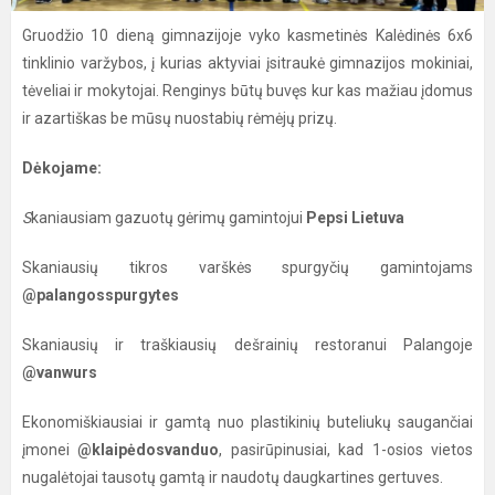
Gruodžio 10 dieną gimnazijoje vyko kasmetinės Kalėdinės 6x6
tinklinio varžybos, į kurias aktyviai įsitraukė gimnazijos mokiniai,
tėveliai ir mokytojai. Renginys būtų buvęs kur kas mažiau įdomus
ir azartiškas be mūsų nuostabių rėmėjų prizų.
Dėkojame:
S
kaniausiam gazuotų gėrimų gamintojui
Pepsi Lietuva
Skaniausių tikros varškės spurgyčių gamintojams
@palangosspurgytes
Skaniausių ir traškiausių dešrainių restoranui Palangoje
@vanwurs
Ekonomiškiausiai ir gamtą nuo plastikinių buteliukų saugančiai
įmonei
@klaipėdosvanduo
, pasirūpinusiai, kad 1-osios vietos
nugalėtojai tausotų gamtą ir naudotų daugkartines gertuves.