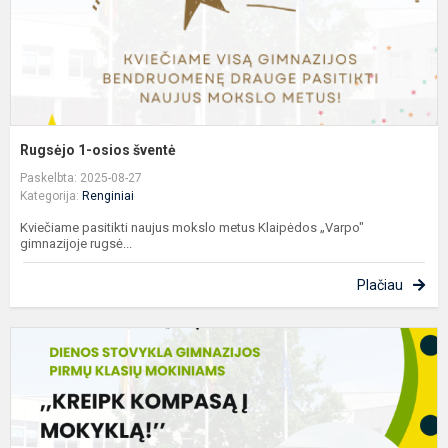
Rugsėjo 1-osios šventė
Paskelbta: 2025-08-27
Kategorija:
Renginiai
Kviečiame pasitikti naujus mokslo metus Klaipėdos „Varpo"
gimnazijoje rugsė...
Plačiau
D
s
„
k
į