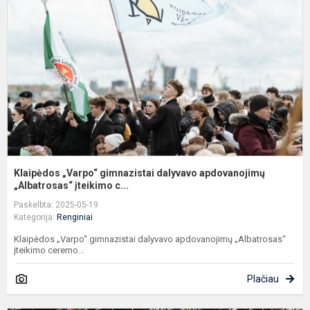
g
d
a
„A
Klaipėdos „Varpo“ gimnazistai dalyvavo apdovanojimų
„Albatrosas“ įteikimo c...
Paskelbta: 2025-05-19
Kategorija:
Renginiai
Klaipėdos „Varpo“ gimnazistai dalyvavo apdovanojimų „Albatrosas“
įteikimo ceremo...
Plačiau