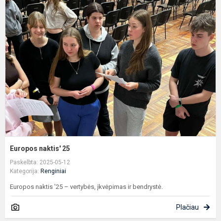
E
n
2
Europos naktis' 25
Paskelbta: 2025-05-12
Kategorija:
Renginiai
Europos naktis ’25 – vertybės, įkvėpimas ir bendrystė.
Plačiau