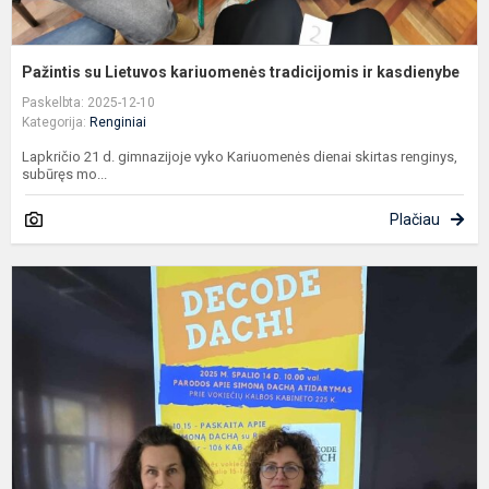
Pažintis su Lietuvos kariuomenės tradicijomis ir kasdienybe
Paskelbta: 2025-12-10
Kategorija:
Renginiai
Lapkričio 21 d. gimnazijoje vyko Kariuomenės dienai skirtas renginys,
subūręs mo...
Plačiau
P
k
„
k
v
r