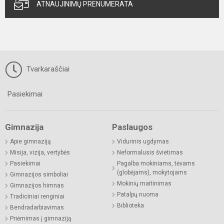
ATNAUJINIMŲ PRENUMERATA
Tvarkaraščiai
Pasiekimai
Gimnazija
Paslaugos
Apie gimnaziją
Vidurinis ugdymas
Misija, vizija, vertybės
Neformalusis švietimas
Pasiekimai
Pagalba mokiniams, tėvams
(globėjams), mokytojams
Gimnazijos simboliai
Mokinių maitinimas
Gimnazijos himnas
Patalpų nuoma
Tradiciniai renginiai
Biblioteka
Bendradarbiavimas
Priėmimas į gimnaziją