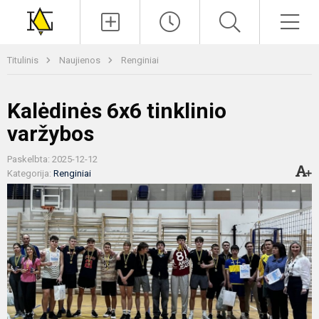
Paieška
Men
Titulinis
Naujienos
Renginiai
Kalėdinės 6x6 tinklinio
varžybos
Paskelbta: 2025-12-12
Kategorija:
Renginiai