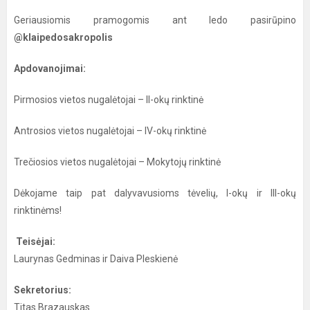
Geriausiomis pramogomis ant ledo pasirūpino
@klaipedosakropolis
Apdovanojimai:
Pirmosios vietos nugalėtojai – II-okų rinktinė
Antrosios vietos nugalėtojai – IV-okų rinktinė
Trečiosios vietos nugalėtojai – Mokytojų rinktinė
Dėkojame taip pat dalyvavusioms tėvelių, I-okų ir III-okų
rinktinėms!
Teisėjai:
Laurynas Gedminas ir Daiva Pleskienė
Sekretorius:
Titas Brazauskas