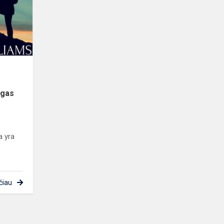
psichoaktyviąsias
medžia...
agas
a yra
čiau