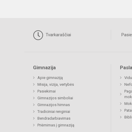
Tvarkaraščiai
Pasie
Gimnazija
Pasl
Apie gimnaziją
Vidu
Misija, vizija, vertybės
Nefo
Pasiekimai
Paga
mok
Gimnazijos simboliai
Moki
Gimnazijos himnas
Pat
Tradiciniai renginiai
Bibl
Bendradarbiavimas
Priėmimas į gimnaziją