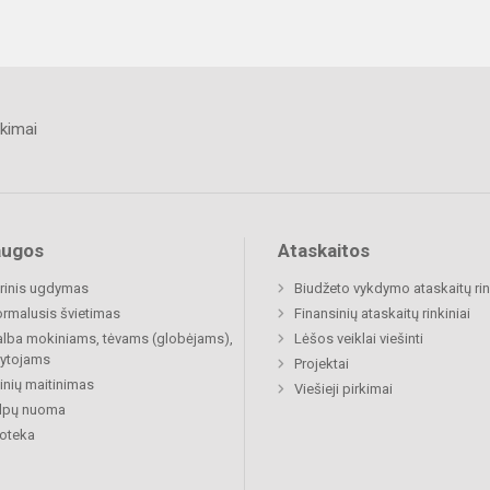
kimai
augos
Ataskaitos
rinis ugdymas
Biudžeto vykdymo ataskaitų rin
rmalusis švietimas
Finansinių ataskaitų rinkiniai
lba mokiniams, tėvams (globėjams),
Lėšos veiklai viešinti
ytojams
Projektai
nių maitinimas
Viešieji pirkimai
alpų nuoma
ioteka