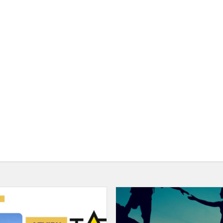
Atvirų
durų
diena