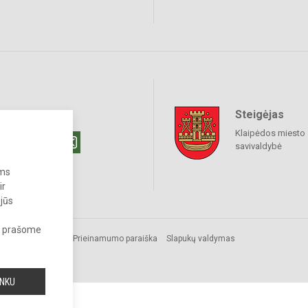
Steigėjas
raukime
Klaipėdos miesto
savivaldybė
ums
ir
 jūs
s, prašome
Prieinamumo paraiška
Slapukų valdymas
INKU