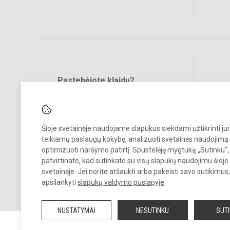
Pastebėjote klaidų?
Bend
Turite pasiūlymų?
RAŠYKITE
Šioje svetainėje naudojame slapukus siekdami užtikrinti j
teikiamų paslaugų kokybę, analizuoti svetainės naudojimą 
optimizuoti naršymo patirtį. Spustelėję mygtuką „Sutinku“,
patvirtinate, kad sutinkate su visų slapukų naudojimu šioje
svetainėje. Jei norite atšaukti arba pakeisti savo sutikimu
© 2025. Klaipėdos „Varpo“ gimnazija. Visos teisės saugomos.
apsilankyti
slapukų valdymo puslapyje
.
Kopijuoti turinį be raštiško įstaigos administracijos sutikimo griežtai
draudžiama.
NUSTATYMAI
NESUTINKU
SUT