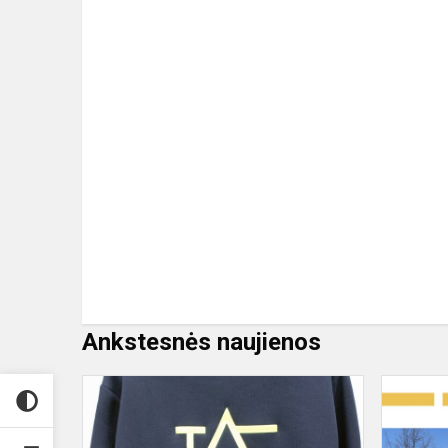
Ankstesnės naujienos
Dėl
užsakytų
uniformų