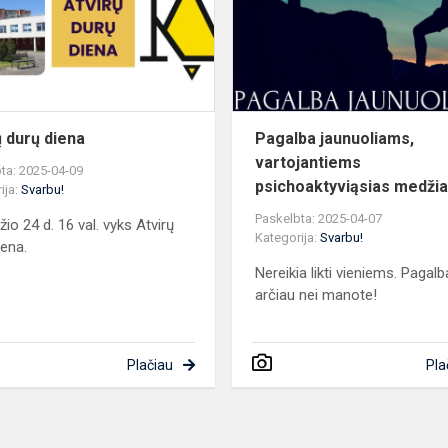
ų durų diena
Pagalba jaunuoliams,
vartojantiems
ta: 2025-04-09
psichoaktyviąsias medži
ija:
Svarbu!
Paskelbta: 2025-04-07
io 24 d. 16 val. vyks Atvirų
Kategorija:
Svarbu!
iena.
Nereikia likti vieniems. Pagalb
arčiau nei manote!
Plačiau
Pla