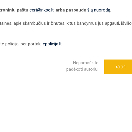
troniniu paštu
cert@nksc.lt
,
arba paspaudę
šią nuorodą
.
ines, apie skambučius ir žinutes, kitus bandymus jus apgauti, išvilio
e policijai per portalą
epolicija.lt
Nepamirškite
0
AČIŪ
padėkoti autoriui