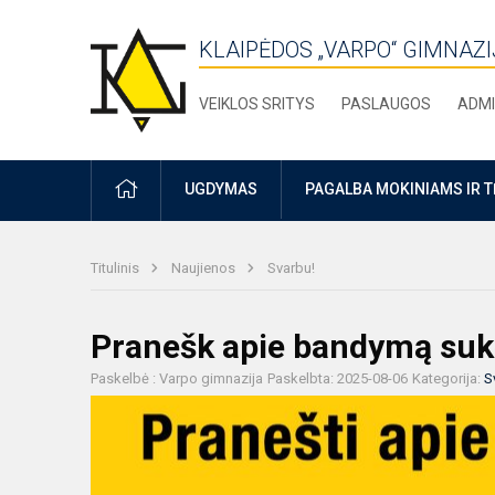
KLAIPĖDOS „VARPO“ GIMNAZI
VEIKLOS SRITYS
PASLAUGOS
ADMI
PRADŽIA
UGDYMAS
PAGALBA MOKINIAMS IR 
Titulinis
Naujienos
Svarbu!
Pranešk apie bandymą sukč
Paskelbė : Varpo gimnazija
Paskelbta: 2025-08-06
Kategorija:
S