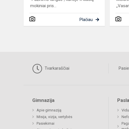
mokiniai pris...
„Vasara
Plačiau
Tvarkaraščiai
Pasie
Gimnazija
Pasl
Apie gimnaziją
Vidu
Misija, vizija, vertybės
Nefo
Pasiekimai
Paga
mok