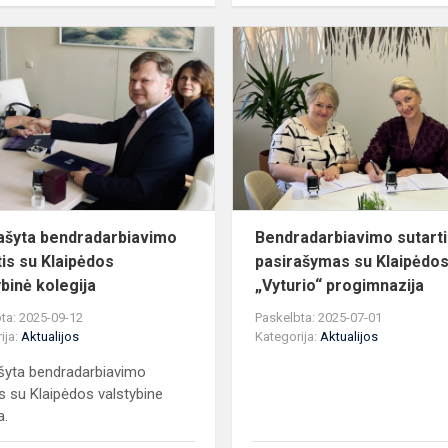
Pasirašyta
iavimo
bendradarbiavimo
sutartis
su
ersmės"...
Klaipėdos
valstybin...
ašyta bendradarbiavimo
Bendradarbiavimo sutart
tis su Klaipėdos
pasirašymas su Klaipėdo
ybinė kolegija
„Vyturio“ progimnazija
ta: 2025-09-12
Paskelbta: 2025-07-01
ija:
Aktualijos
Kategorija:
Aktualijos
šyta bendradarbiavimo
is su Klaipėdos valstybine
a.