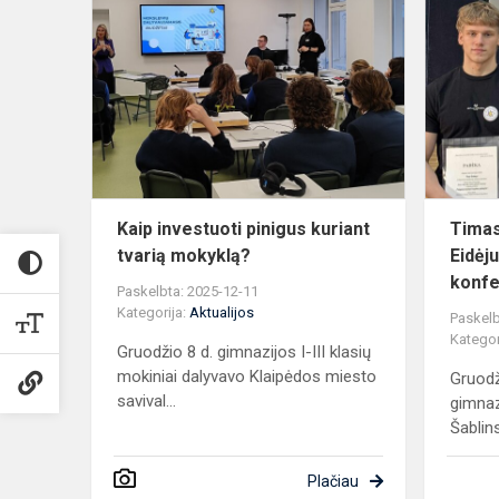
Kaip
investuoti
pinigus
kuriant
tvarią
mokyklą?
Kaip investuoti pinigus kuriant
Timas
tvarią mokyklą?
Eidėj
konfer
Paskelbta: 2025-12-11
Kategorija:
Aktualijos
Paskelb
Kategor
Gruodžio 8 d. gimnazijos I-III klasių
mokiniai dalyvavo Klaipėdos miesto
Gruodž
savival...
gimnaz
Šablinsk
Plačiau