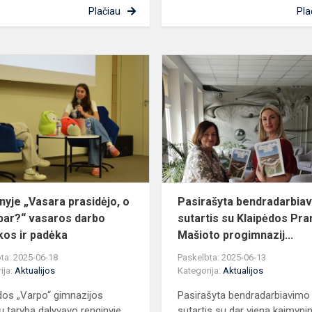
Plačiau
Pla
oje
Renginyje
„Vasara
prasidėjo,
o
ką
dabar?“
vasaros
darbo
pai...
nyje „Vasara prasidėjo, o
Pasirašyta bendradarbia
bar?“ vasaros darbo
sutartis su Klaipėdos Pra
kos ir padėka
Mašioto progimnazij...
ta: 2025-06-18
Paskelbta: 2025-06-13
ija:
Aktualijos
Kategorija:
Aktualijos
dos „Varpo“ gimnazijos
Pasirašyta bendradarbiavimo
ų taryba dalyvavo renginyje
sutartis su dar viena kaimynin