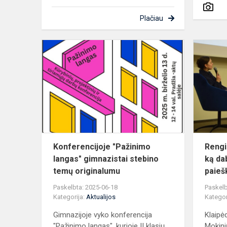
Plačiau
Konferencij
"Pažinimo
langas"
gimnazistai
stebino
temų
o...
Konferencijoje "Pažinimo
Rengi
langas" gimnazistai stebino
ką da
temų originalumu
paieš
Paskelbta: 2025-06-18
Paskelb
Kategorija:
Aktualijos
Kategor
Gimnazijoje vyko konferencija
Klaipė
"Pažinimo langas", kurioje II klasių
Mokini