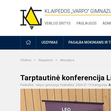
KLAIPĖDOS „VARPO“ GIMNAZI
VEIKLOS SRITYS
PASLAUGOS
ADMI
PRADŽIA
UGDYMAS
PAGALBA MOKINIAMS IR 
Titulinis
Naujienos
Aktualijos
Tarptautinė konferencija 
Paskelbė : Varpo gimnazija
Paskelbta: 2026-01-19
Kategorija:
A