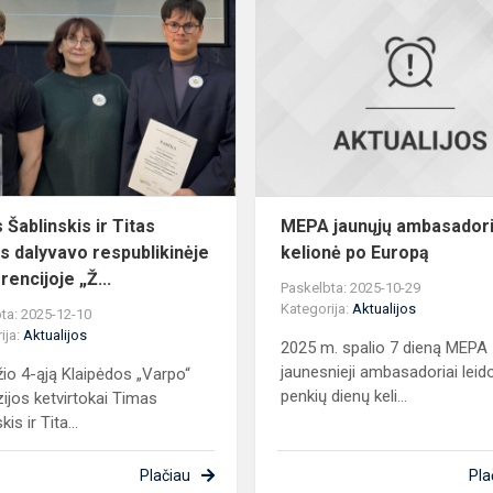
Timas
Šablinskis
ir
Titas
Eidėjus
dalyvavo
respublikinėje
k...
 Šablinskis ir Titas
MEPA jaunųjų ambasador
us dalyvavo respublikinėje
kelionė po Europą
encijoje „Ž...
Paskelbta: 2025-10-29
Kategorija:
Aktualijos
ta: 2025-12-10
ija:
Aktualijos
2025 m. spalio 7 dieną MEPA
jaunesnieji ambasadoriai leido
io 4-ąją Klaipėdos „Varpo“
penkių dienų keli...
ijos ketvirtokai Timas
is ir Tita...
Plačiau
Pla