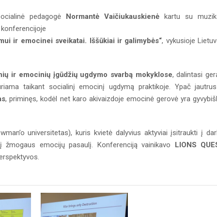
socialinė pedagogė
Normantė Vaičiukauskienė
kartu su muzik
 konferencijoje
 ir emocinei sveikatai. Iššūkiai ir galimybės“
, vykusioje Lietu
inių ir emocinių įgūdžių ugdymo svarbą mokyklose
, dalintasi ger
iduriama taikant socialinį emocinį ugdymą praktikoje. Ypač jautrus
as
, priminęs, kodėl net karo akivaizdoje emocinė gerovė yra gyvybiš
man’o universitetas), kuris kvietė dalyvius aktyviai įsitraukti į da
tis į žmogaus emocijų pasaulį. Konferenciją vainikavo
LIONS QUE
 perspektyvos.