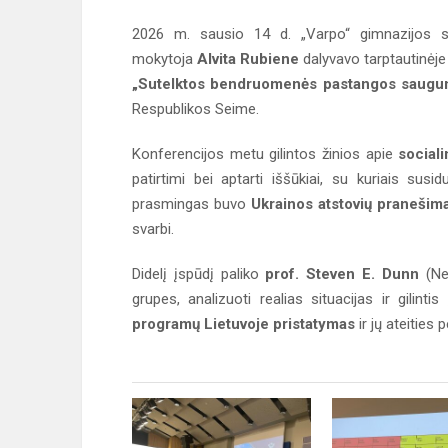
2026 m. sausio 14 d. „Varpo“ gimnazijos 
mokytoja
Alvita Rubiene
dalyvavo tarptautinėje
„Sutelktos bendruomenės pastangos saugumui
Respublikos Seime.
Konferencijos metu gilintos žinios apie
social
patirtimi bei aptarti iššūkiai, su kuriais sus
prasmingas buvo
Ukrainos atstovių pranešim
svarbi.
Didelį įspūdį paliko
prof. Steven E. Dunn
(New
grupes, analizuoti realias situacijas ir gilin
programų Lietuvoje pristatymas
ir jų ateities