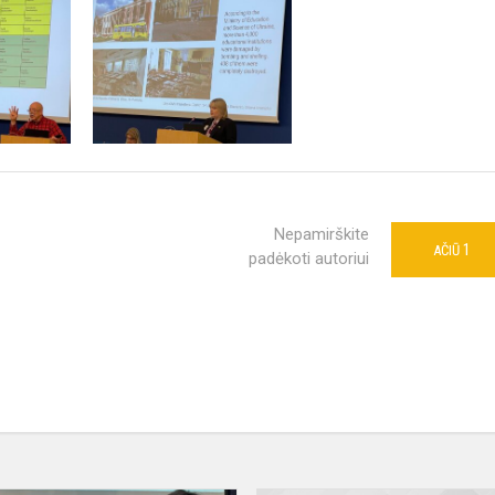
Nepamirškite
1
AČIŪ
padėkoti autoriui