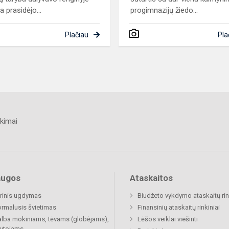
 prasidėjo...
progimnazijų žiedo...
Plačiau
Pla
kimai
augos
Ataskaitos
rinis ugdymas
Biudžeto vykdymo ataskaitų rin
rmalusis švietimas
Finansinių ataskaitų rinkiniai
lba mokiniams, tėvams (globėjams),
Lėšos veiklai viešinti
ytojams