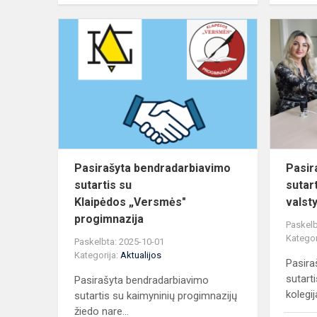
Pasirašyta
bendradarb
sutartis
su
Klaipėdos „V
Pasirašyta bendradarbiavimo
Pasir
sutartis su
sutar
Klaipėdos „Versmės"
valst
progimnazija
Paskelb
Kategor
Paskelbta: 2025-10-01
Kategorija:
Aktualijos
Pasira
sutart
Pasirašyta bendradarbiavimo
kolegij
sutartis su kaimyninių progimnazijų
žiedo nare...