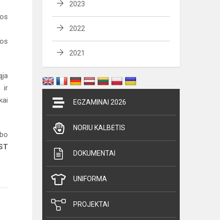
2023
os
2022
vos
2021
ąja
 ir
kai
EGZAMINAI 2026
NORIU KALBĖTIS
rbo
ST
DOKUMENTAI
UNIFORMA
PROJEKTAI