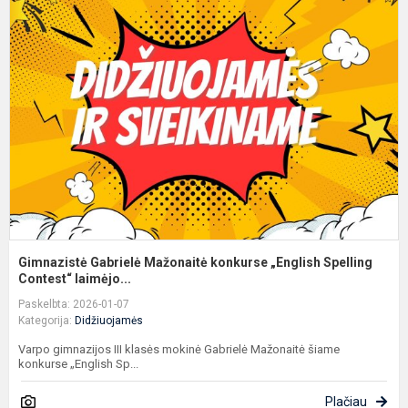
G
M
k
„
S
C.
Gimnazistė Gabrielė Mažonaitė konkurse „English Spelling
Contest“ laimėjo...
Paskelbta: 2026-01-07
Kategorija:
Didžiuojamės
Varpo gimnazijos III klasės mokinė Gabrielė Mažonaitė šiame
konkurse „English Sp...
Plačiau