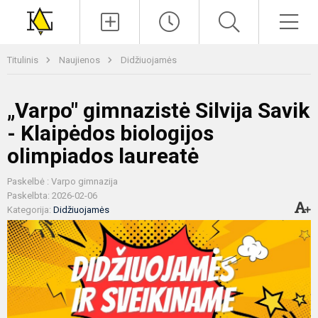
Paieška
Men
Titulinis
Naujienos
Didžiuojamės
„Varpo" gimnazistė Silvija Savik
- Klaipėdos biologijos
olimpiados laureatė
Paskelbė : Varpo gimnazija
Paskelbta: 2026-02-06
Kategorija:
Didžiuojamės