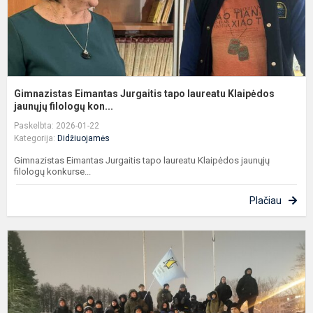
Gimnazistas Eimantas Jurgaitis tapo laureatu Klaipėdos
jaunųjų filologų kon...
Paskelbta: 2026-01-22
Kategorija:
Didžiuojamės
Gimnazistas Eimantas Jurgaitis tapo laureatu Klaipėdos jaunųjų
filologų konkurse...
Plačiau
V
g
g
n
p