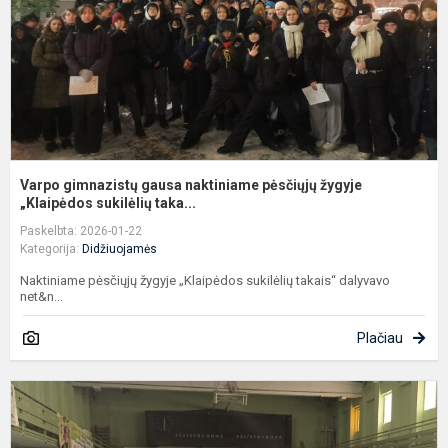
ž
„
Varpo gimnazistų gausa naktiniame pėsčiųjų žygyje
„Klaipėdos sukilėlių taka...
Paskelbta: 2026-01-22
Kategorija:
Didžiuojamės
Naktiniame pėsčiųjų žygyje „Klaipėdos sukilėlių takais“ dalyvavo
net&n...
Plačiau
A
p
v