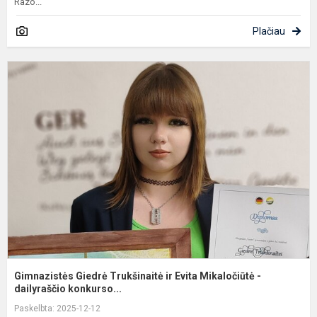
Razo...
Plačiau
G
G
T
ir
E
M
-
da
Gimnazistės Giedrė Trukšinaitė ir Evita Mikaločiūtė -
dailyraščio konkurso...
Paskelbta: 2025-12-12