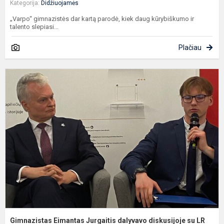
Kategorija:
Didžiuojamės
„Varpo“ gimnazistės dar kartą parodė, kiek daug kūrybiškumo ir
talento slepiasi...
Plačiau
G
E
J
d
d
s
L
P.
Gimnazistas Eimantas Jurgaitis dalyvavo diskusijoje su LR