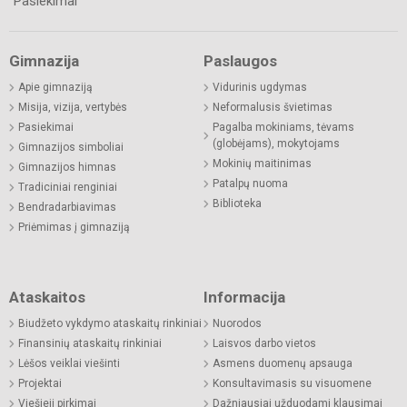
Pasiekimai
Gimnazija
Paslaugos
Apie gimnaziją
Vidurinis ugdymas
Misija, vizija, vertybės
Neformalusis švietimas
Pasiekimai
Pagalba mokiniams, tėvams
(globėjams), mokytojams
Gimnazijos simboliai
Mokinių maitinimas
Gimnazijos himnas
Patalpų nuoma
Tradiciniai renginiai
Biblioteka
Bendradarbiavimas
Priėmimas į gimnaziją
Ataskaitos
Informacija
Biudžeto vykdymo ataskaitų rinkiniai
Nuorodos
Finansinių ataskaitų rinkiniai
Laisvos darbo vietos
Lėšos veiklai viešinti
Asmens duomenų apsauga
Projektai
Konsultavimasis su visuomene
Viešieji pirkimai
Dažniausiai užduodami klausimai