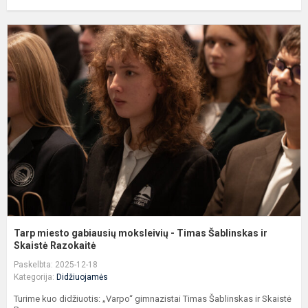
T
m
g
m
-
T
Š
ir
S
Tarp miesto gabiausių moksleivių - Timas Šablinskas ir
Skaistė Razokaitė
Paskelbta: 2025-12-18
Kategorija:
Didžiuojamės
Turime kuo didžiuotis: „Varpo“ gimnazistai Timas Šablinskas ir Skaistė