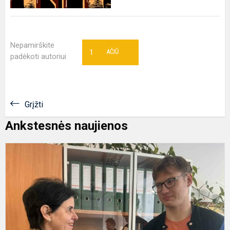
Nepamirškite
1
AČIŪ
padėkoti autoriui
Grįžti
Ankstesnės naujienos
G
E
J
t
l
K
ja