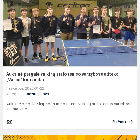
s
t
v
a
„V
Auksinė pergalė vaikinų stalo teniso varžybose atiteko
„Varpo“ komandai
Paskelbta: 2026-01-22
Kategorija:
Didžiuojamės
Auksinė pergalė Klaipėdos mero taurės vaikinų stalo teniso varžybose
sausio 21 d...
Plačiau
G