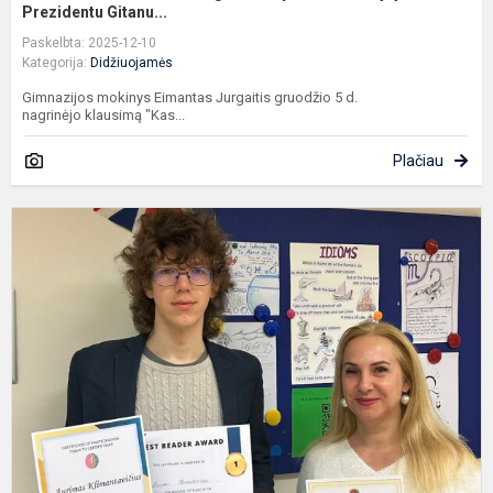
Prezidentu Gitanu...
Paskelbta: 2025-12-10
Kategorija:
Didžiuojamės
Gimnazijos mokinys Eimantas Jurgaitis gruodžio 5 d.
nagrinėjo klausimą "Kas...
Plačiau
A
K
p
a
r
s
k.