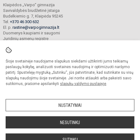
Klaipėdos „Varpo“ gimnazija
Savivaldybės biudžetinė įstaiga
Budelkiemio g. 7, Klaipėda 95245
Tel.
+370 46 300 632
El. p.
rastine@varpogimnazija.lt
Duomenys kaupiami ir saugomi
Juridinių asmenų registre
Įmonės kodas 190451324
Šioje svetainėje naudojame slapukus siekdami užtikrinti jums teikiamų
© 2025. Klaipėdos „Varpo“ gimnazija. Visos teisės saugomos.
paslaugų kokybę, analizuoti svetainės naudojimą ir optimizuoti naršymo
Kopijuoti turinį be raštiško įstaigos administracijos sutikimo griežtai draudžiama.
patirtį. Spustelėję mygtuką „Sutinku“, jūs patvirtinate, kad sutinkate su visų
slapukų naudojimu šioje svetainėje. Jei norite atšaukti arba pakeisti savo
Prieinamumo paraiška
Slapukų valdymas
sutikimus, prašome apsilankyti
slapukų valdymo puslapyje
.
Mes kuriame mokykloms
SVETAINESMOKYKLOMS.LT
NUSTATYMAI
NESUTINKU
SUTINKU