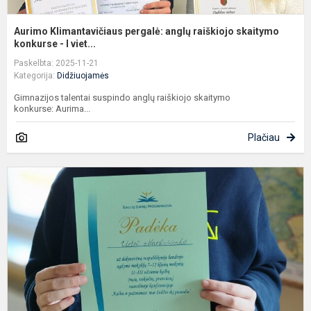
Aurimo Klimantavičiaus pergalė: anglų raiškiojo skaitymo
konkurse - I viet...
Paskelbta: 2025-11-21
Kategorija:
Didžiuojamės
Gimnazijos talentai suspindo anglų raiškiojo skaitymo
konkurse: Aurima...
Plačiau
U
M
g
a
k
„