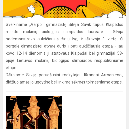
“
Sveikiname „Varpo
gimnazistę Silvija Savik tapus Klaipėdos
miesto mokinių biologijos olimpiados laureate. Silvija
pademonstravo aukščiausią žinių lygį ir iškovojo 1 vietą. Ši
pergalė gimnazistei atvėrė duris į patį aukščiausią etapą - jau
kovo 12-14 dienomis ji atstovaus Klaipėdai bei gimnazijai 58-
ojoje Lietuvos mokinių biologijos olimpiados respublikiniame
etape.
Dėkojame Silviją paruošusiai mokytojai Jūrandai Armonienei,
didžiuojamės jo ugdytine bei linkime sėkmės toimesniame etape.