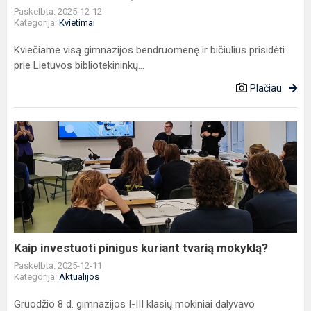
Paskelbta: 2025-12-12
Kategorija:
Kvietimai
Kviečiame visą gimnazijos bendruomenę ir bičiulius prisidėti
prie Lietuvos bibliotekininkų...
Plačiau
Kaip
investuoti
pinigus
kuriant
tvarią
mokyklą?
Kaip investuoti pinigus kuriant tvarią mokyklą?
Paskelbta: 2025-12-11
Kategorija:
Aktualijos
Gruodžio 8 d. gimnazijos I-III klasių mokiniai dalyvavo