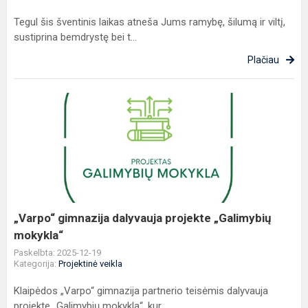
Tegul šis šventinis laikas atneša Jums ramybę, šilumą ir viltį,
sustiprina bemdrystę bei t...
Plačiau
„Varpo“
gimnazija
dalyvauja
projekte
„Galimybių
mokykla“
„Varpo“ gimnazija dalyvauja projekte „Galimybių
mokykla“
Paskelbta: 2025-12-19
Kategorija:
Projektinė veikla
Klaipėdos „Varpo“ gimnazija partnerio teisėmis dalyvauja
projekte „Galimybių mokykla“, kur...