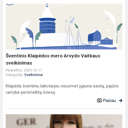
Šventinis
Klaipėdos
mero
Arvydo
Vaitkaus
sveikinimas
Šventinis Klaipėdos mero Arvydo Vaitkaus
sveikinimas
Paskelbta: 2025-12-17
Kategorija:
Sveikinimai
Klaipėda šventiniu laikotarpiu visuomet įgauna savitą, pajūrio
ramybe persmelktą šviesą.
Plačiau
Gimnazistės
Giedrė