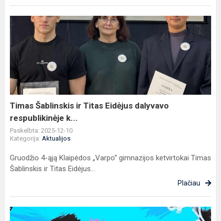
Timas
Šablinskis
ir
Titas
Eidėjus
dalyvavo
respublikinėje
k...
Timas Šablinskis ir Titas Eidėjus dalyvavo
respublikinėje k...
Paskelbta: 2025-12-10
Kategorija:
Aktualijos
Gruodžio 4-ąją Klaipėdos „Varpo“ gimnazijos ketvirtokai Timas
Šablinskis ir Titas Eidėjus...
Plačiau
Konferencija „Savanorystė