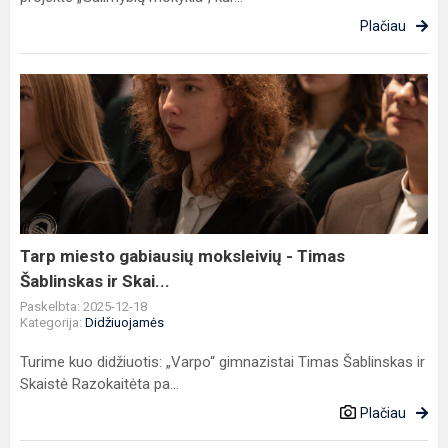
Plačiau
Tarp
miesto
gabiausių
moksleivių
-
Timas
Šablinskas
ir
Tarp miesto gabiausių moksleivių - Timas
Skai...
Šablinskas ir Skai...
Paskelbta: 2025-12-18
Kategorija:
Didžiuojamės
Turime kuo didžiuotis: „Varpo“ gimnazistai Timas Šablinskas ir
Skaistė Razokaitėta pa...
Plačiau