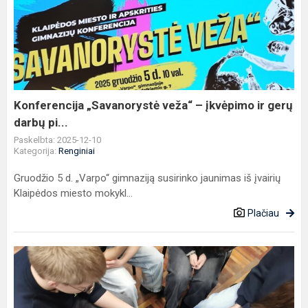
veža“
–
įkvėpimo
ir
gerų
darbų
pi...
Konferencija „Savanorystė veža“ – įkvėpimo ir gerų
darbų pi...
Paskelbta: 2025-12-10
Kategorija:
Renginiai
Gruodžio 5 d. „Varpo“ gimnaziją susirinko jaunimas iš įvairių
Klaipėdos miesto mokykl...
Plačiau
Pažintis
su
Lietuvos
kariuomenės