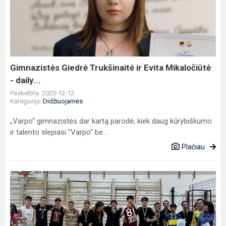
Trukšinaitė
ir
Evita
Mikaločiūtė
-
daily...
Gimnazistės Giedrė Trukšinaitė ir Evita Mikaločiūtė
- daily...
Paskelbta: 2025-12-12
Kategorija:
Didžiuojamės
„Varpo“ gimnazistės dar kartą parodė, kiek daug kūrybiškumo
ir talento slepiasi "Varpo" be...
Plačiau
Kalėdinės
6x6
tinklinio
varžybos