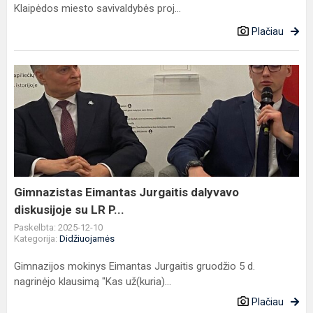
Klaipėdos miesto savivaldybės proj...
Plačiau
Gimnazistas
Eimantas
Jurgaitis
dalyvavo
diskusijoje
su
LR
P...
Gimnazistas Eimantas Jurgaitis dalyvavo
diskusijoje su LR P...
Paskelbta: 2025-12-10
Kategorija:
Didžiuojamės
Gimnazijos mokinys Eimantas Jurgaitis gruodžio 5 d.
nagrinėjo klausimą "Kas už(kuria)...
Plačiau