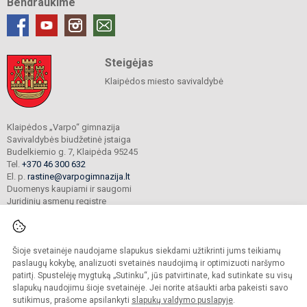
Bendraukime
Steigėjas
Klaipėdos miesto savivaldybė
Klaipėdos „Varpo“ gimnazija
Savivaldybės biudžetinė įstaiga
Budelkiemio g. 7, Klaipėda 95245
Tel.
+370 46 300 632
El. p.
rastine@varpogimnazija.lt
Duomenys kaupiami ir saugomi
Juridinių asmenų registre
Įmonės kodas 190451324
Šioje svetainėje naudojame slapukus siekdami užtikrinti jums teikiamų
© 2025. Klaipėdos „Varpo“ gimnazija. Visos teisės saugomos.
paslaugų kokybę, analizuoti svetainės naudojimą ir optimizuoti naršymo
Kopijuoti turinį be raštiško įstaigos administracijos sutikimo griežtai draudžiama.
patirtį. Spustelėję mygtuką „Sutinku“, jūs patvirtinate, kad sutinkate su visų
slapukų naudojimu šioje svetainėje. Jei norite atšaukti arba pakeisti savo
Prieinamumo paraiška
Slapukų valdymas
sutikimus, prašome apsilankyti
slapukų valdymo puslapyje
.