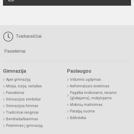
Tvarkaraščiai
Pasiekimai
Gimnazija
Paslaugos
Apie gimnaziją
Vidurinis ugdymas
Misija, vizija, vertybės
Neformalusis švietimas
Pasiekimai
Pagalba mokiniams, tėvams
(globėjams), mokytojams
Gimnazijos simboliai
Mokinių maitinimas
Gimnazijos himnas
Patalpų nuoma
Tradiciniai renginiai
Biblioteka
Bendradarbiavimas
Priėmimas į gimnaziją