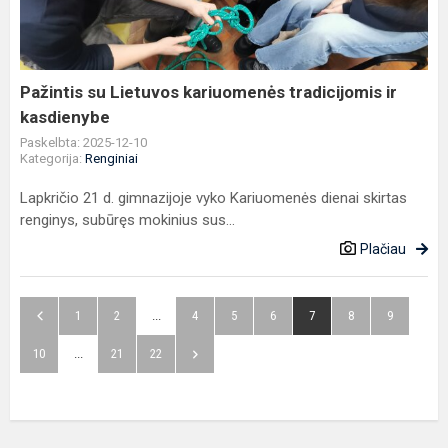
tradicijomis
ir
kasdienybe
Pažintis su Lietuvos kariuomenės tradicijomis ir
kasdienybe
Paskelbta: 2025-12-10
Kategorija:
Renginiai
Lapkričio 21 d. gimnazijoje vyko Kariuomenės dienai skirtas
renginys, subūręs mokinius sus...
Plačiau
1
2
...
4
5
6
7
8
9
10
...
21
22