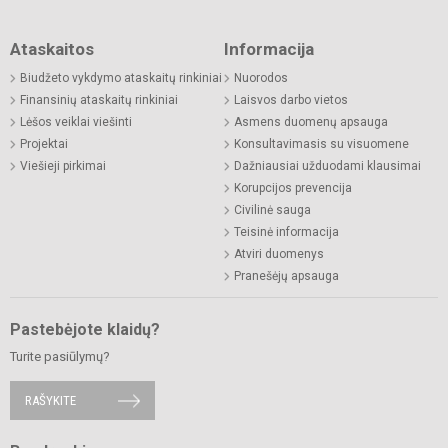
Ataskaitos
Informacija
Biudžeto vykdymo ataskaitų rinkiniai
Nuorodos
Finansinių ataskaitų rinkiniai
Laisvos darbo vietos
Lėšos veiklai viešinti
Asmens duomenų apsauga
Projektai
Konsultavimasis su visuomene
Viešieji pirkimai
Dažniausiai užduodami klausimai
Korupcijos prevencija
Civilinė sauga
Teisinė informacija
Atviri duomenys
Pranešėjų apsauga
Pastebėjote klaidų?
Turite pasiūlymų?
RAŠYKITE