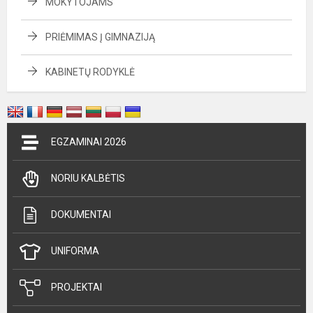
MOKYTOJAMS
PRIĖMIMAS Į GIMNAZIJĄ
KABINETŲ RODYKLĖ
EGZAMINAI 2026
NORIU KALBĖTIS
DOKUMENTAI
UNIFORMA
PROJEKTAI