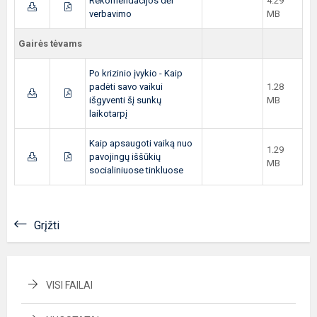
Rekomendacijos dėl
4.29
verbavimo
MB
Gairės tėvams
Po krizinio įvykio - Kaip
padėti savo vaikui
1.28
išgyventi šį sunkų
MB
laikotarpį
Kaip apsaugoti vaiką nuo
1.29
pavojingų iššūkių
MB
socialiniuose tinkluose
Grįžti
VISI FAILAI