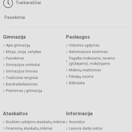
Tvarkaraščiai
Pasiekimai
Gimnazija
Paslaugos
Apie gimnaziją
Vidurinis ugdymas
Misija, vizija, vertybės
Neformalusis švietimas
Pasiekimai
Pagalba mokiniams, tėvams
(globėjams), mokytojams
Gimnazijos simboliai
Mokinių maitinimas
Gimnazijos himnas
Patalpų nuoma
Tradiciniai renginiai
Biblioteka
Bendradarbiavimas
Priėmimas į gimnaziją
Ataskaitos
Informacija
Biudžeto vykdymo ataskaitų rinkiniai
Nuorodos
Finansinių ataskaitų rinkiniai
Laisvos darbo vietos