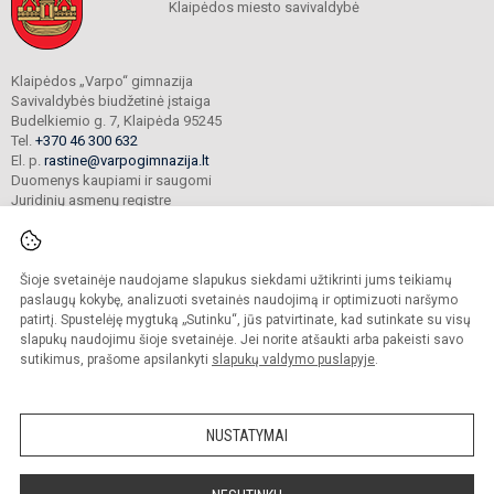
Klaipėdos miesto savivaldybė
Klaipėdos „Varpo“ gimnazija
Savivaldybės biudžetinė įstaiga
Budelkiemio g. 7, Klaipėda 95245
Tel.
+370 46 300 632
El. p.
rastine@varpogimnazija.lt
Duomenys kaupiami ir saugomi
Juridinių asmenų registre
Įmonės kodas 190451324
Šioje svetainėje naudojame slapukus siekdami užtikrinti jums teikiamų
© 2025. Klaipėdos „Varpo“ gimnazija. Visos teisės saugomos.
paslaugų kokybę, analizuoti svetainės naudojimą ir optimizuoti naršymo
Kopijuoti turinį be raštiško įstaigos administracijos sutikimo griežtai draudžiama.
patirtį. Spustelėję mygtuką „Sutinku“, jūs patvirtinate, kad sutinkate su visų
slapukų naudojimu šioje svetainėje. Jei norite atšaukti arba pakeisti savo
Prieinamumo paraiška
Slapukų valdymas
sutikimus, prašome apsilankyti
slapukų valdymo puslapyje
.
Mes kuriame mokykloms
SVETAINESMOKYKLOMS.LT
NUSTATYMAI