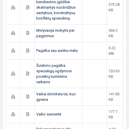
bendravimo įgūdžiai
373.28
skatinantys nuoširdžius
KB
santykius, konstruktyvų
konfliktų sprendimą
Motyvacija mokytis per
566.3
pagyrimus
KB
6.22
Pagalba sau sunkiu metu
MB
Švietimo pagalba
specialiųjų ugdymosi
120.65
poreikių turintiems
KB
vaikams
Vaikai išmoksta tai, kuo
141.85
gyvena
KB
177.7
Vaiko savivertė
KB