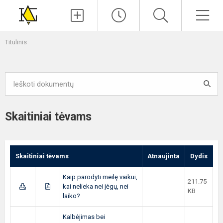
Paieška
Men
Titulinis
Skaitiniai tėvams
Skaitiniai tėvams
Atnaujinta
Dydis
Kaip parodyti meilę vaikui,
211.75
kai nelieka nei jėgų, nei
KB
laiko?
Kalbėjimas bei